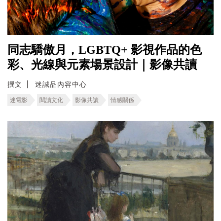
同志驕傲月，LGBTQ+ 影視作品的色
彩、光線與元素場景設計｜影像共讀
撰文
迷誠品內容中心
迷電影
閱讀文化
影像共讀
情感關係