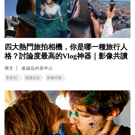
四大熱門旅拍相機，你是哪一種旅行人
格？討論度最高的Vlog神器｜影像共讀
撰文
迷誠品內容中心
影音3C
旅遊文化
影像共讀