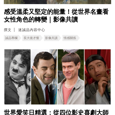
感受溫柔又堅定的能量！從世界名畫看
女性角色的轉變｜影像共讀
撰文
迷誠品內容中心
誠品專欄
長大後才懂
影像共讀
情感關係
世界愛笑日精選：從四位影史喜劇大師