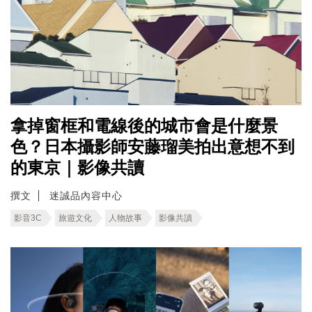
拿掉窗框和電線後的城市會是什麼景
色？日本攝影師安藤瑠美拍出意想不到
的東京｜影像共讀
撰文
迷誠品內容中心
影音3C
旅遊文化
人物故事
影像共讀