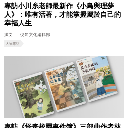
專訪小川糸老師最新作《小鳥與理夢
人》：唯有活著，才能掌握屬於自己的
幸福人生
撰文
悅知文化編輯部
人物專訪
專訪《怪奇校園事件簿》三部曲作者林