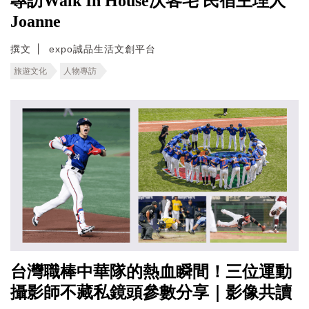
專訪Walk In House沃客宅 民宿主理人
Joanne
撰文
expo誠品生活文創平台
旅遊文化
人物專訪
台灣職棒中華隊的熱血瞬間！三位運動
攝影師不藏私鏡頭參數分享｜影像共讀