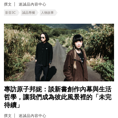
撰文
迷誠品內容中心
影音3C
誠品專欄
人物故事
專訪原子邦妮：談新書創作內幕與生活
哲學，讓我們成為彼此風景裡的「未完
待續」
撰文
迷誠品內容中心