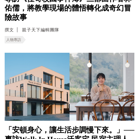
佑儒，將教學現場的體悟轉化成奇幻冒
險故事
撰文
親子天下編輯團隊
人物專訪
「安頓身心，讓生活步調慢下來。」──