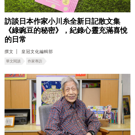
訪談日本作家小川糸全新日記散文集
《綠豌豆的秘密》，紀錄心靈充滿喜悅
的日常
撰文
皇冠文化編輯部
華文閱讀
作家專訪