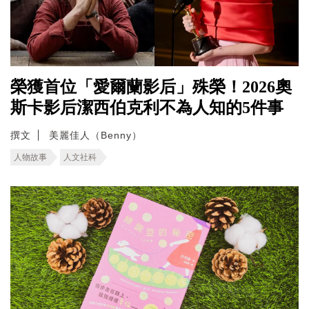
榮獲首位「愛爾蘭影后」殊榮！2026奧
斯卡影后潔西伯克利不為人知的5件事
撰文
美麗佳人（Benny）
人物故事
人文社科