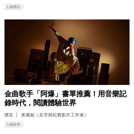
人物專訪
金曲歌手「阿爆」書單推薦！用音樂記
錄時代，閱讀體驗世界
撰文
黃麗如（文字與紀實影片工作者）
人物故事