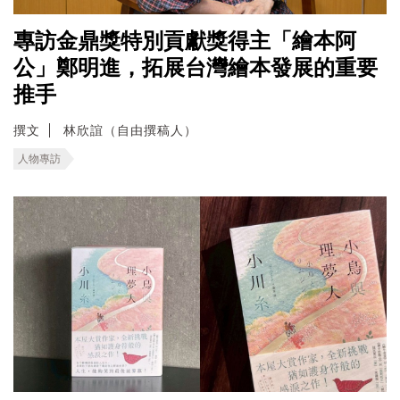
專訪金鼎獎特別貢獻獎得主「繪本阿
公」鄭明進，拓展台灣繪本發展的重要
推手
撰文
林欣誼（自由撰稿人）
人物專訪