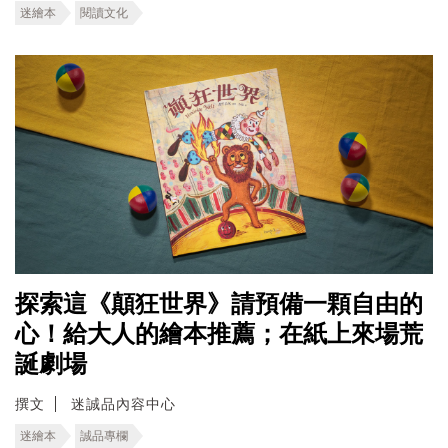
迷繪本
閱讀文化
探索這《顛狂世界》請預備一顆自由的
心！給大人的繪本推薦；在紙上來場荒
誕劇場
撰文
迷誠品內容中心
迷繪本
誠品專欄