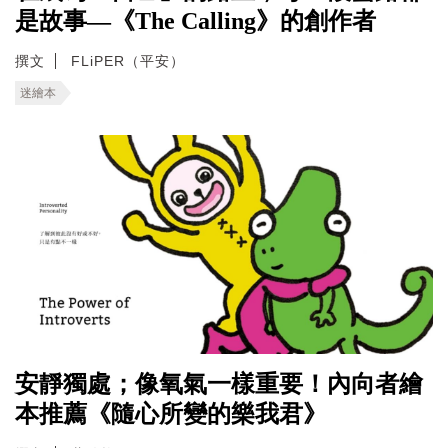
是故事—《The Calling》的創作者
撰文
FLiPER（平安）
迷繪本
安靜獨處；像氧氣一樣重要！內向者繪
本推薦《隨心所變的樂我君》