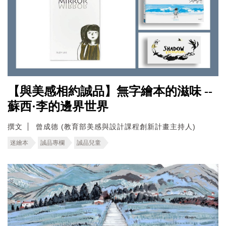
【與美感相約誠品】無字繪本的滋味 --
蘇西·李的邊界世界
撰文
曾成德 (教育部美感與設計課程創新計畫主持人)
迷繪本
誠品專欄
誠品兒童