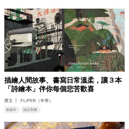
描繪人間故事、書寫日常溫柔，讓３本
「詩繪本」伴你每個悲苦歡喜
撰文
FLiPER（辛蒂）
迷繪本
誠品專欄