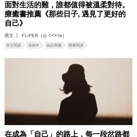
面對生活的難，誰都值得被溫柔對待。
療癒書推薦《那些日子, 遇見了更好的
自己》
撰文
FLiPER（云 ʕ•͡-•ʔฅ）
華文閱讀
迷繪本
誠品專欄
圖像閱讀
在成為「自己」的路上，每一段岔路都