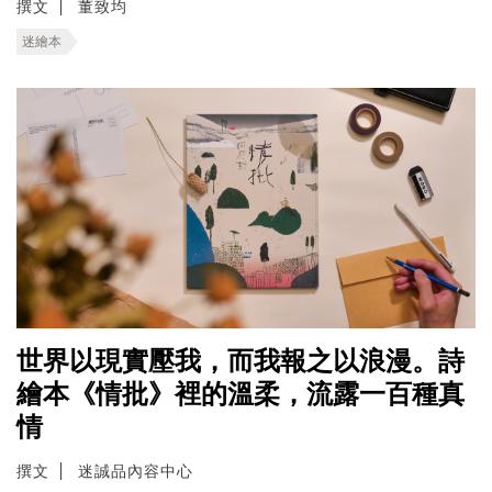
撰文
董致均
迷繪本
世界以現實壓我，而我報之以浪漫。詩
繪本《情批》裡的溫柔，流露一百種真
情
撰文
迷誠品內容中心