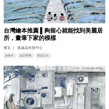
台灣繪本推薦 ▌夠留心就能找到美麗居
所，畫筆下家的模樣
撰文
迷誠品內容中心
迷繪本
誠品專欄
閱讀文化