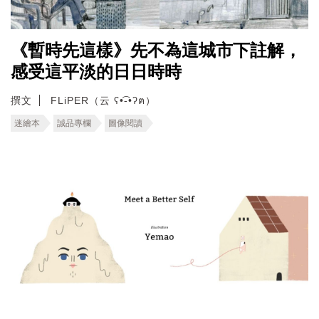
《暫時先這樣》先不為這城市下註解，
感受這平淡的日日時時
撰文
FLiPER（云 ʕ•͡-•ʔฅ）
迷繪本
誠品專欄
圖像閱讀