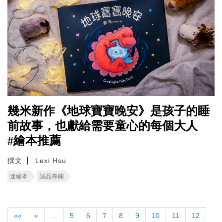
幾米新作《地球寶寶晚安》是孩子的睡
前故事，也獻給需要童心的每個大人
#繪本推薦
撰文
Lexi Hsu
迷繪本
誠品專欄
««
«
…
5
6
7
8
9
10
11
12