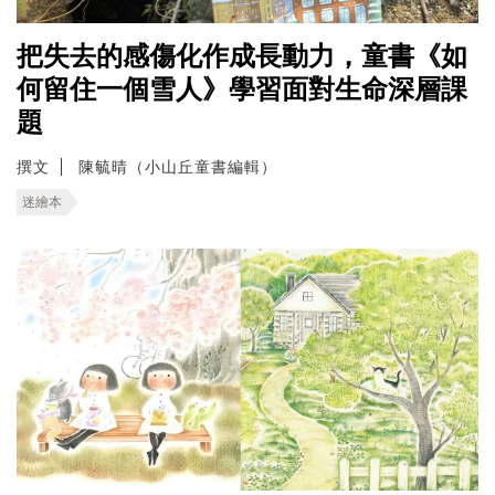
把失去的感傷化作成長動力，童書《如
何留住一個雪人》學習面對生命深層課
題
撰文
陳毓晴（小山丘童書編輯）
迷繪本