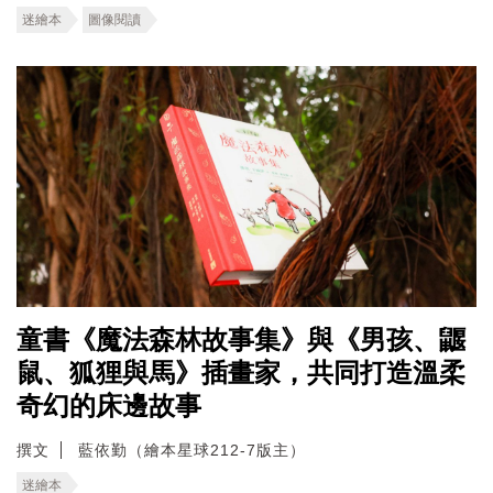
迷繪本
圖像閱讀
童書《魔法森林故事集》與《男孩、鼴
鼠、狐狸與馬》插畫家，共同打造溫柔
奇幻的床邊故事
撰文
藍依勤（繪本星球212-7版主）
迷繪本