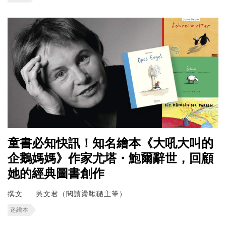
童書必知快訊！知名繪本《大吼大叫的
企鵝媽媽》作家尤塔・鮑爾辭世，回顧
她的經典圖書創作
撰文
吳文君（閱讀盪鞦韆主筆）
迷繪本