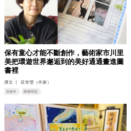
保有童心才能不斷創作，藝術家市川里
美把環遊世界邂逅到的美好通通畫進圖
書裡
撰文
莊世瑩（作家）
迷繪本
圖像閱讀