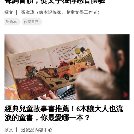
聲調音韻，從文字獲得感官體驗
撰文
張淑瓊（繪本評論家、兒童文學工作者）
迷繪本
作家書評
經典兒童故事書推薦！6本讓大人也流
淚的童書，你最愛哪一本？
撰文
迷誠品內容中心