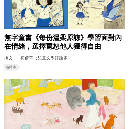
無字童書《每份溫柔原諒》學習面對內
在情緒，選擇寬恕他人獲得自由
撰文
柯倩華（兒童文學評論家）
迷繪本