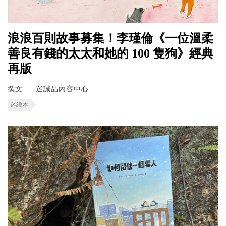
浪浪百則故事募集！李瑾倫《一位溫柔
善良有錢的太太和她的 100 隻狗》經典
再版
撰文
迷誠品內容中心
迷繪本