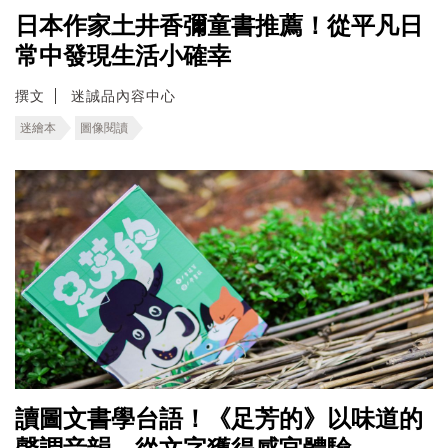
日本作家土井香彌童書推薦！從平凡日
常中發現生活小確幸
撰文
迷誠品內容中心
迷繪本
圖像閱讀
讀圖文書學台語！《足芳的》以味道的