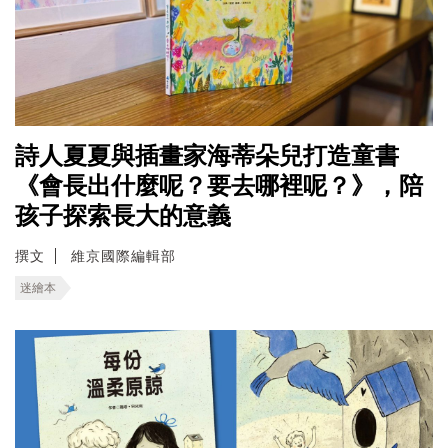
詩人夏夏與插畫家海蒂朵兒打造童書
《會長出什麼呢？要去哪裡呢？》，陪
孩子探索長大的意義
撰文
維京國際編輯部
迷繪本