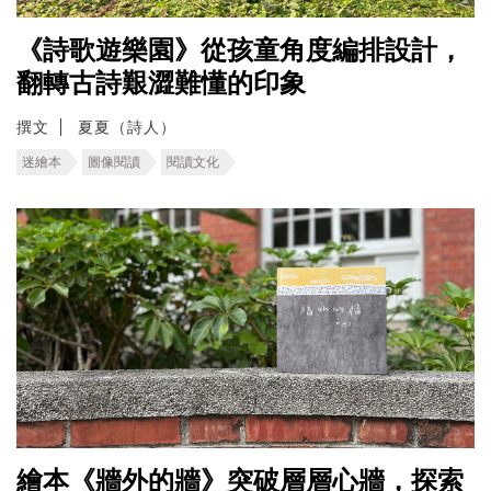
《詩歌遊樂園》從孩童角度編排設計，
翻轉古詩艱澀難懂的印象
撰文
夏夏（詩人）
迷繪本
圖像閱讀
閱讀文化
繪本《牆外的牆》突破層層心牆，探索