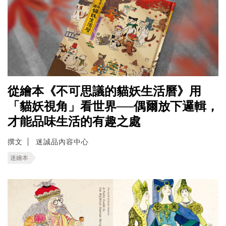
從繪本《不可思議的貓妖生活曆》用
「貓妖視角」看世界──偶爾放下邏輯，
才能品味生活的有趣之處
撰文
迷誠品內容中心
迷繪本