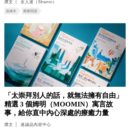
撰文
女人迷（Shanni）
迷繪本
圖像閱讀
「太崇拜別人的話，就無法擁有自由」
精選 3 個姆明（MOOMIN）寓言故
事，給你直中內心深處的療癒力量
撰文
迷誠品內容中心