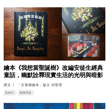
繪本《我想當聖誕樹》改編安徒生經典
童話，幽默詮釋現實生活的光明與暗影
撰文
「文青聊繪本」版主 何聖理
迷繪本
圖像閱讀