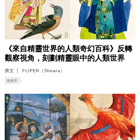
《來自精靈世界的人類奇幻百科》反轉
觀察視角，刻劃精靈眼中的人類世界
撰文
FLIPER（Sheara）
迷繪本