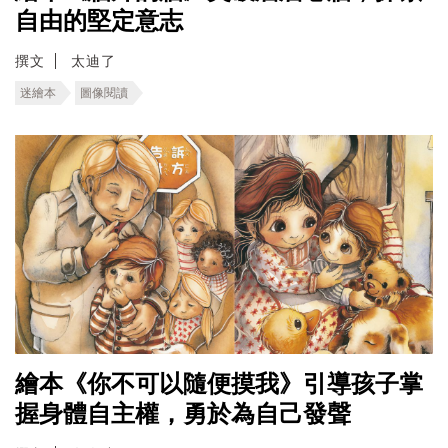
自由的堅定意志
撰文
太迪了
迷繪本
圖像閱讀
繪本《你不可以隨便摸我》引導孩子掌
握身體自主權，勇於為自己發聲