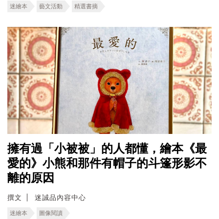
迷繪本
藝文活動
精選書摘
擁有過「小被被」的人都懂，繪本《最
愛的》小熊和那件有帽子的斗篷形影不
離的原因
撰文
迷誠品內容中心
迷繪本
圖像閱讀