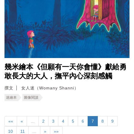
幾米繪本《但願有一天你會懂》獻給勇
敢長大的大人，撫平內心深刻感觸
撰文
女人迷（Womany Shanni）
迷繪本
圖像閱讀
««
«
…
2
3
4
5
6
7
8
9
10
11
…
»
»»