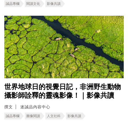
誠品專欄
閱讀文化
影像共讀
世界地球日的視覺日記，非洲野生動物
攝影師詮釋的靈魂影像！｜影像共讀
撰文
迷誠品內容中心
誠品專欄
圖像閱讀
人文社科
影像共讀