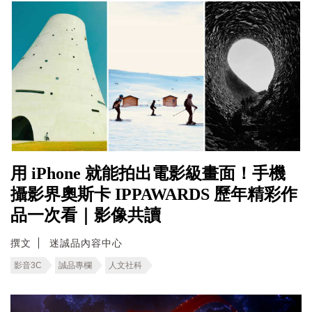
用 iPhone 就能拍出電影級畫面！手機
攝影界奧斯卡 IPPAWARDS 歷年精彩作
品一次看｜影像共讀
撰文
迷誠品內容中心
影音3C
誠品專欄
人文社科