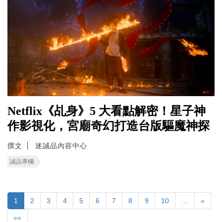
Netflix《乩身》5 大看點解密！星子神
作影視化，宮廟奇幻打造台版驅魔神探
撰文
迷誠品內容中心
誠品專欄
1
2
3
4
5
6
7
8
9
10
…
»
»»