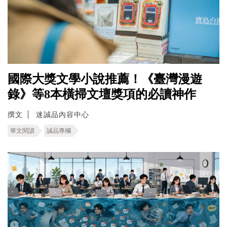
國際大獎文學小說推薦！《臺灣漫遊
錄》等8本橫掃文壇獎項的必讀神作
撰文
迷誠品內容中心
華文閱讀
誠品專欄