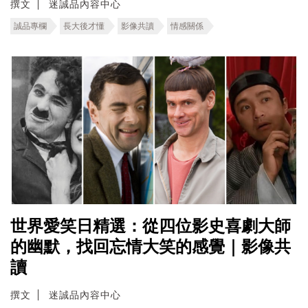
撰文
迷誠品內容中心
誠品專欄
長大後才懂
影像共讀
情感關係
世界愛笑日精選：從四位影史喜劇大師
的幽默，找回忘情大笑的感覺｜影像共
讀
撰文
迷誠品內容中心