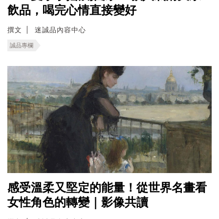
飲品，喝完心情直接變好
撰文
迷誠品內容中心
誠品專欄
感受溫柔又堅定的能量！從世界名畫看
女性角色的轉變｜影像共讀