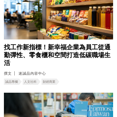
找工作新指標！新幸福企業為員工從通
勤彈性、零食櫃和空間打造低碳職場生
活
撰文
迷誠品內容中心
誠品專欄
人文社科
財經商業