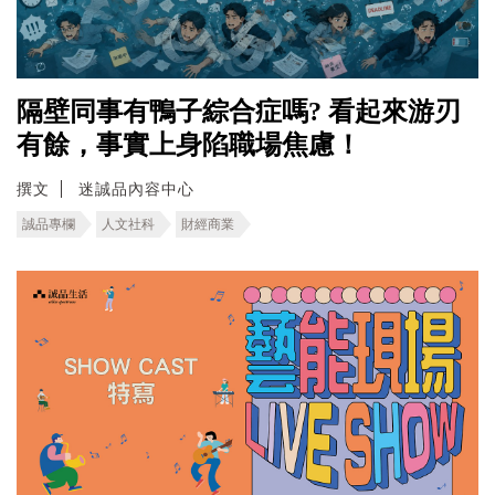
隔壁同事有鴨子綜合症嗎? 看起來游刃
有餘，事實上身陷職場焦慮！
撰文
迷誠品內容中心
誠品專欄
人文社科
財經商業