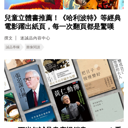
兒童立體書推薦！《哈利波特》等經典
電影躍出紙頁，每一次翻頁都是驚嘆
撰文
迷誠品內容中心
誠品專欄
圖像閱讀