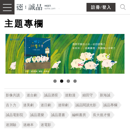
註冊/登入
主題專欄
影像共讀
迷台劇
誠品酒窖
迷動漫
細田守
新海誠
吉卜力
迷美劇
迷日劇
迷韓劇
誠品閱讀光影
誠品專欄
誠品電影院
誠品選樂
誠品選書
編輯書房
長大後才懂
迷測驗
迷繪本
迷電影