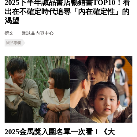
2025下半年誠品書店暢銷書TOP10！看
出在不確定時代追尋「內在確定性」的
渴望
撰文
迷誠品內容中心
誠品專欄
2025金馬獎入圍名單一次看！《大