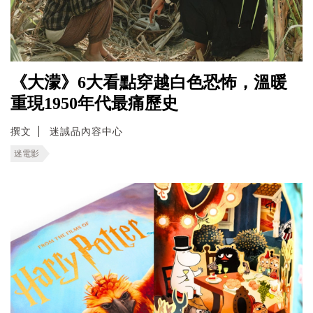
《大濛》6大看點穿越白色恐怖，溫暖
重現1950年代最痛歷史
撰文
迷誠品內容中心
迷電影