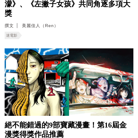
濛》、《左撇子女孩》共同角逐多項大
獎
撰文
美麗佳人（Ren）
迷電影
絕不能錯過的9部寶藏漫畫！第16屆金
漫獎得獎作品推薦