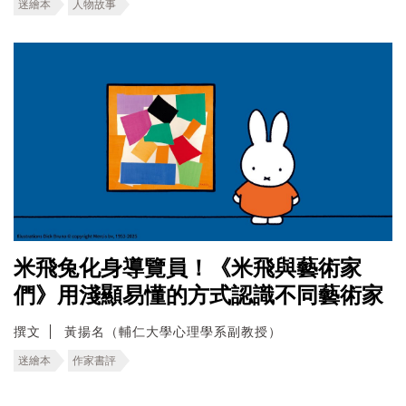
迷繪本
人物故事
米飛兔化身導覽員！《米飛與藝術家
們》用淺顯易懂的方式認識不同藝術家
撰文
黃揚名（輔仁大學心理學系副教授）
迷繪本
作家書評