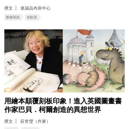
撰文
迷誠品內容中心
圖像閱讀
迷動漫
用繪本顛覆刻板印象！進入英國圖畫書
作家巴貝．柯爾創造的異想世界
撰文
莊世瑩（作家）