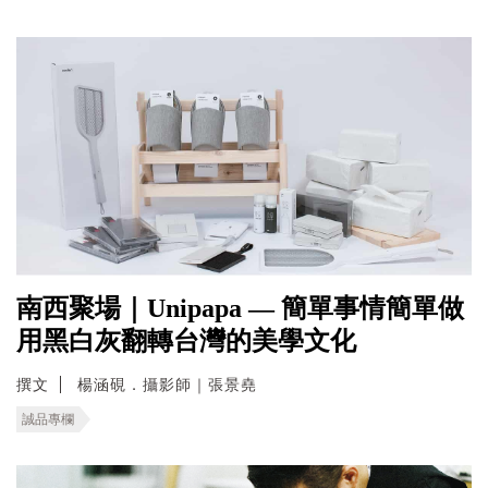
南西聚場｜Unipapa — 簡單事情簡單做
用黑白灰翻轉台灣的美學文化
撰文
楊涵硯．攝影師｜張景堯
誠品專欄