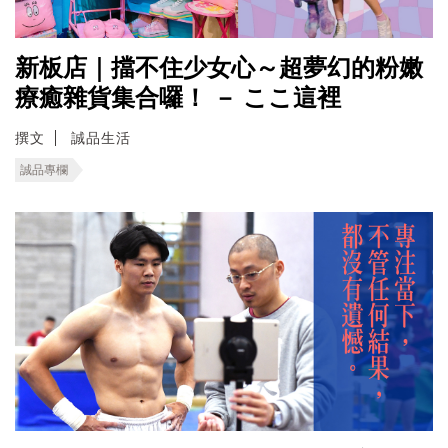
新板店｜擋不住少女心～超夢幻的粉嫩
療癒雜貨集合囉！ － ここ這裡
撰文
誠品生活
誠品專欄