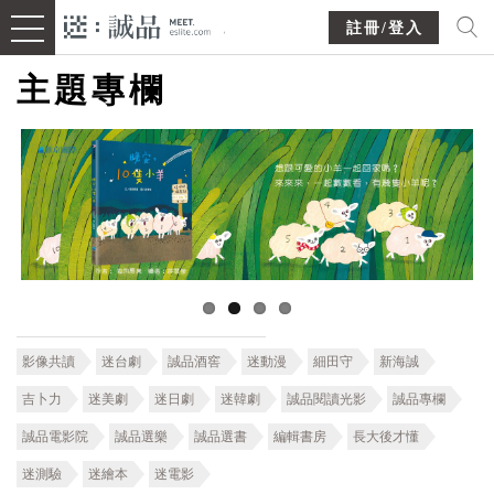
註冊/登入
主題專欄
影像共讀
迷台劇
誠品酒窖
迷動漫
細田守
新海誠
吉卜力
迷美劇
迷日劇
迷韓劇
誠品閱讀光影
誠品專欄
誠品電影院
誠品選樂
誠品選書
編輯書房
長大後才懂
迷測驗
迷繪本
迷電影