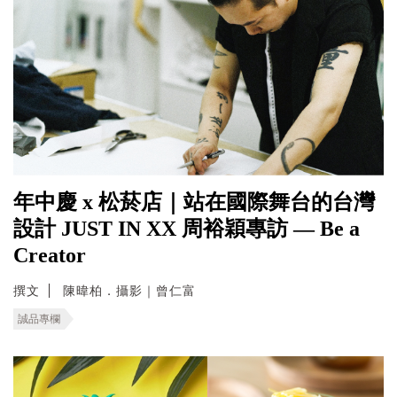
年中慶 x 松菸店｜站在國際舞台的台灣
設計 JUST IN XX 周裕穎專訪 — Be a
Creator
撰文
陳暐柏．攝影｜曾仁富
誠品專欄