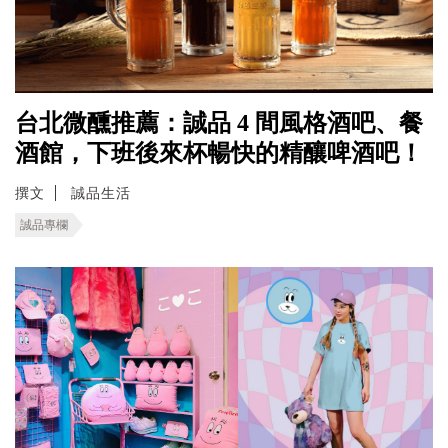
台北微醺推薦：誠品 4 間風格酒吧、餐
酒館，下班後來杯暢快的精釀啤酒吧！
撰文
誠品生活
誠品專欄