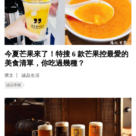
今夏芒果來了！特搜 6 款芒果控最愛的
美食清單，你吃過幾種？
撰文
誠品生活
誠品專欄