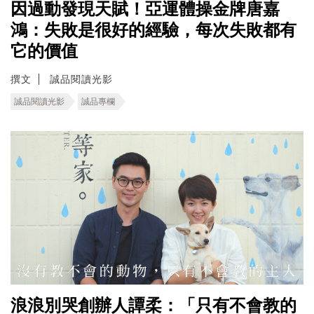
因過動發現天賦！亞運體操金牌唐嘉
鴻：失敗是很好的經驗，每次失敗都有
它的價值
撰文
誠品閱讀光影
誠品閱讀光影
誠品專欄
浪浪別哭創辦人譚柔：「只有不會教的