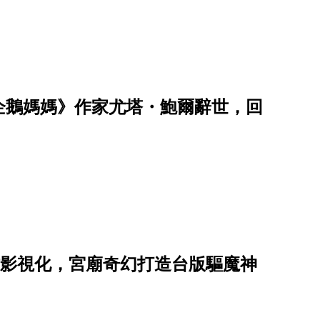
企鵝媽媽》作家尤塔・鮑爾辭世，回
子神作影視化，宮廟奇幻打造台版驅魔神