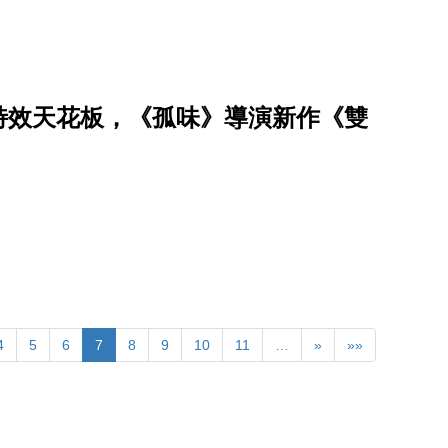
造特效天花板，《孤味》導演新作《雙
4
5
6
7
8
9
10
11
…
»
»»