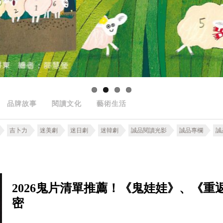
品牌故事
閱讀文化
藝術生活
吉卜力
迷美劇
迷日劇
迷韓劇
誠品閱讀光影
誠品專欄
誠
2026鬼片清單推薦！《鬼娃娃》、《
密