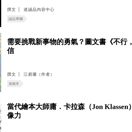
撰文
迷誠品內容中心
誠品專欄
需要挑戰新事物的勇氣？圖文書《不行
信
撰文
江易珊（作者）
迷繪本
當代繪本大師庸．卡拉森（Jon Klas
像力