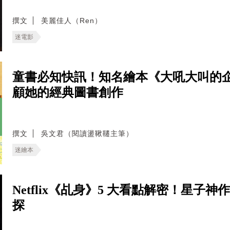
撰文
美麗佳人（Ren）
迷電影
童書必知快訊！知名繪本《大吼大叫的
顧她的經典圖書創作
撰文
吳文君（閱讀盪鞦韆主筆）
迷繪本
Netflix《乩身》5 大看點解密！星
探