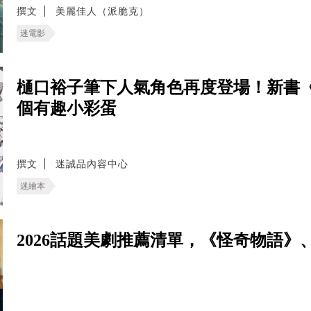
撰文
美麗佳人（派脆克）
迷電影
樋口裕子筆下人氣角色再度登場！新書《G
個有趣小彩蛋
撰文
迷誠品內容中心
迷繪本
2026話題美劇推薦清單，《怪奇物語