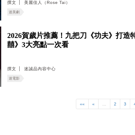
撰文
美麗佳人（Rose Tai）
迷美劇
2026賀歲片推薦！九把刀《功夫》打
囍》3大亮點一次看
撰文
迷誠品內容中心
迷電影
««
«
…
2
3