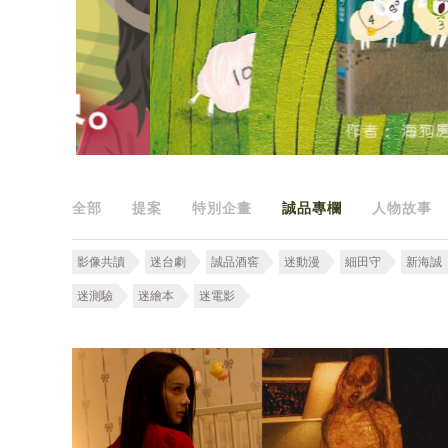
全部
提案
特別企畫
誠品專欄
人物故事
影像共讀
迷台劇
誠品酒窖
迷動漫
細田守
新海誠
迷測驗
迷繪本
迷電影