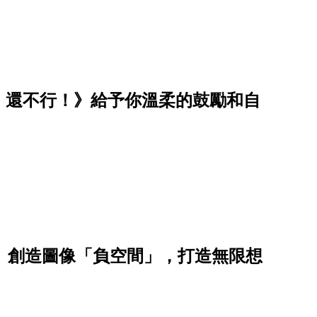
，還不行！》給予你溫柔的鼓勵和自
sen）創造圖像「負空間」，打造無限想