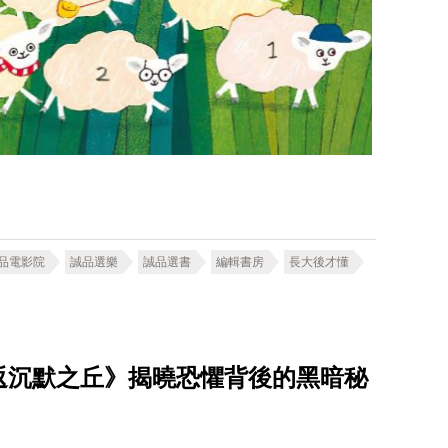
品電影院
誠品選樂
誠品選書
編輯書房
長大後才懂
重返沉默之丘》揭曉恐懼背後的黑暗秘