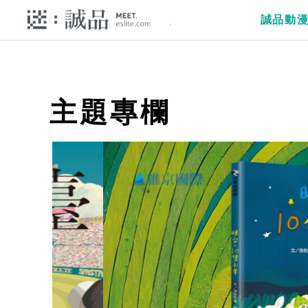
誠品動
主題專欄