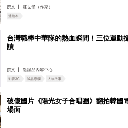
撰文
莊世瑩（作家）
迷繪本
台灣職棒中華隊的熱血瞬間！三位運動
讀
撰文
迷誠品內容中心
影音3C
誠品專欄
人物故事
破億國片《陽光女子合唱團》翻拍韓國
場面