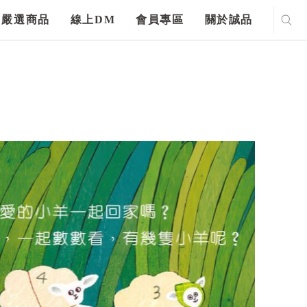
嚴選商品
線上DM
會員專區
關於誠品