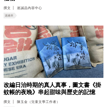
撰文
迷誠品內容中心
迷繪本
改編日治時期的真人真事，圖文書《掛
蚊帳的夜晚》串起甜味與歷史的記憶
撰文
陳玉金（兒童文學工作者）