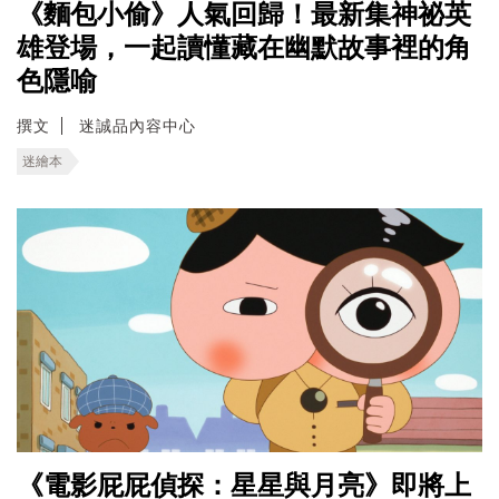
《麵包小偷》人氣回歸！最新集神祕英
雄登場，一起讀懂藏在幽默故事裡的角
色隱喻
撰文
迷誠品內容中心
迷繪本
《電影屁屁偵探：星星與月亮》即將上