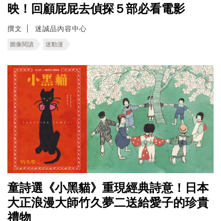
映！回顧屁屁去偵探５部必看電影
撰文
迷誠品內容中心
圖像閱讀
迷動漫
童詩選《小黑貓》重現經典詩意！日本
大正浪漫大師竹久夢二送給愛子的珍貴
禮物