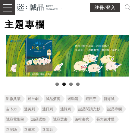
註冊/登入
主題專欄
影像共讀
迷台劇
誠品酒窖
迷動漫
細田守
新海誠
吉卜力
迷美劇
迷日劇
迷韓劇
誠品閱讀光影
誠品專欄
誠品電影院
誠品選樂
誠品選書
編輯書房
長大後才懂
迷測驗
迷繪本
迷電影