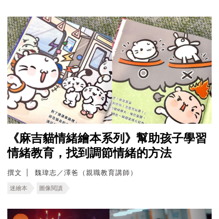
《麻吉貓情緒繪本系列》幫助孩子學習
情緒教育，找到調節情緒的方法
撰文
魏瑋志／澤爸（親職教育講師）
迷繪本
圖像閱讀