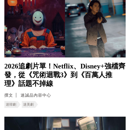
2026追劇片單！Netflix、Disney+強檔齊
發，從《咒術迴戰3》到《百萬人推
理》話題不掉線
撰文
迷誠品內容中心
迷韓劇
迷美劇