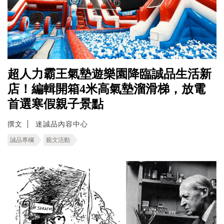
超人力霸王氣墊遊樂園降臨誠品生活新
店！編輯開箱4米高氣墊溜滑梯，放電
首選寒假親子景點
撰文
迷誠品內容中心
誠品專欄
藝文活動