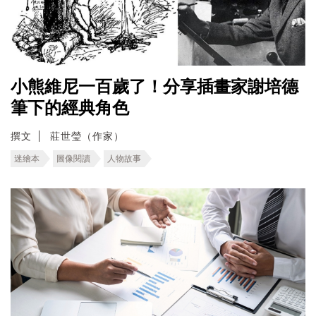
小熊維尼一百歲了！分享插畫家謝培德
筆下的經典角色
撰文
莊世瑩（作家）
迷繪本
圖像閱讀
人物故事