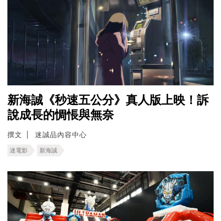
新海誠《秒速五公分》真人版上映！訴
說成長的惆悵與無奈
撰文
迷誠品內容中心
迷電影
新海誠