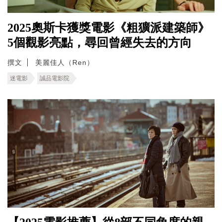
2025奧斯卡獲獎電影《粗獷派建築師》
5個觀影亮點，尋回曾經失去的方向
撰文
美麗佳人（Ren）
迷電影
誠品電影院