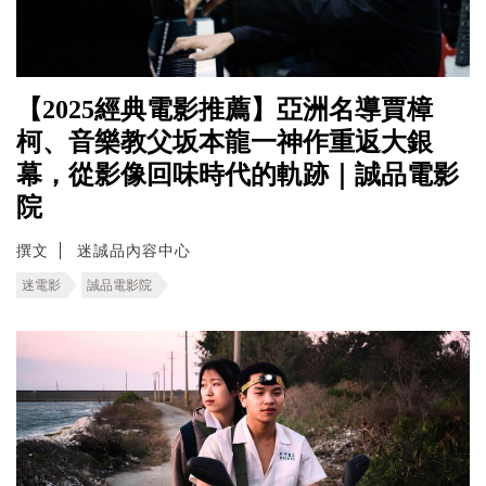
【2025經典電影推薦】亞洲名導賈樟
柯、音樂教父坂本龍一神作重返大銀
幕，從影像回味時代的軌跡｜誠品電影
院
撰文
迷誠品內容中心
迷電影
誠品電影院