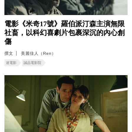
電影《米奇17號》羅伯派汀森主演無限
社畜，以科幻喜劇片包裹深沉的內心創
傷
撰文
美麗佳人（Ren）
迷電影
誠品電影院