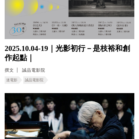
2025.10.04-19｜光影初行－是枝裕和創
作起點｜
撰文
誠品電影院
迷電影
誠品電影院