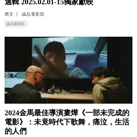
選輯 2025.02.01-15獨家獻映
撰文
誠品電影院
誠品電影院
2024金馬最佳導演婁燁《一部未完成的
電影》：未竟時代下歌舞，痛泣，生活
的人們