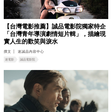
【台灣電影推薦】誠品電影院獨家特企
「台灣青年導演劇情短片輯」，描繪現
實人生的歡笑與淚水
撰文
迷誠品內容中心
迷電影
誠品電影院