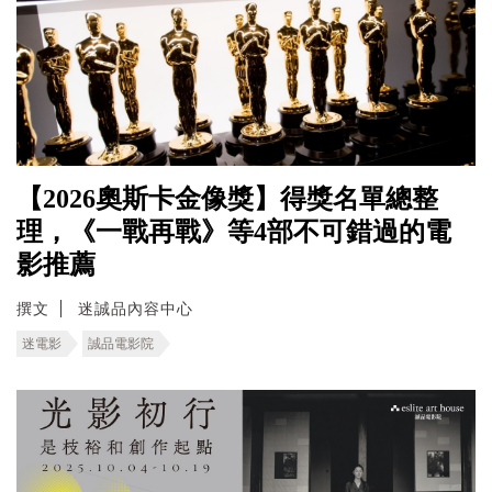
【2026奧斯卡金像獎】得獎名單總整
理，《一戰再戰》等4部不可錯過的電
影推薦
撰文
迷誠品內容中心
迷電影
誠品電影院