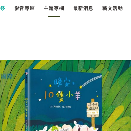
漫祭
影音專區
主題專欄
最新消息
藝文活動