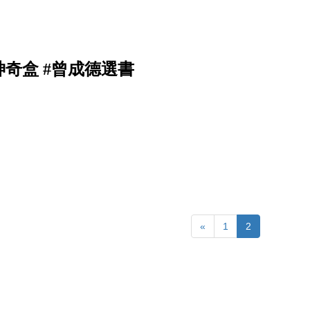
奇盒 #曾成德選書
«
1
2