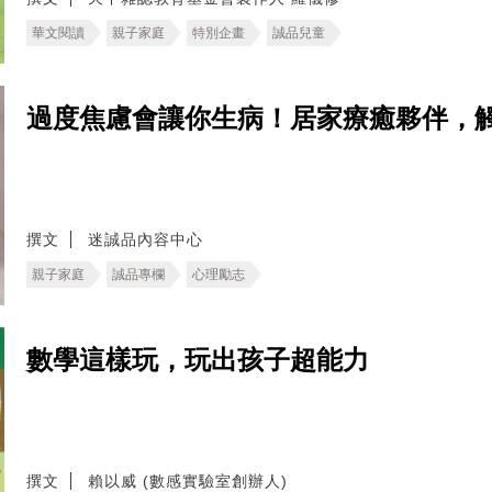
華文閱讀
親子家庭
特別企畫
誠品兒童
過度焦慮會讓你生病！居家療癒夥伴，
撰文
迷誠品內容中心
親子家庭
誠品專欄
心理勵志
數學這樣玩，玩出孩子超能力
撰文
賴以威 (數感實驗室創辦人)