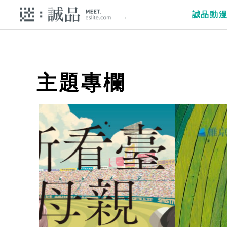
誠品動
主題專欄