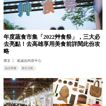
年度蔬食市集「2022艸食祭」，三大必
去亮點！去高雄享用美食前詳閱此份攻
略
撰文
迷誠品內容中心
誠品專欄
藝文活動