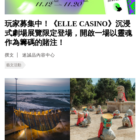
玩家募集中！《ELLE CASINO》沉浸
式劇場展覽限定登場，開啟一場以靈魂
作為籌碼的賭注！
撰文
迷誠品內容中心
藝文活動