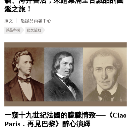
牆、海井書店，來趟集滿全台誠品的圖
鑑之旅！
撰文
迷誠品內容中心
誠品專欄
藝文活動
一窺十九世紀法國的朦朧情致──《Ciao
Paris．再見巴黎》醉心演繹