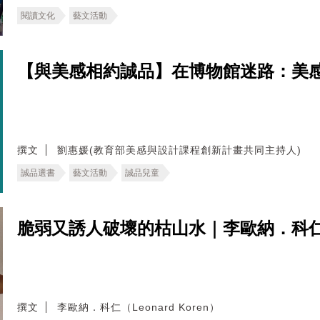
閱讀文化
藝文活動
【與美感相約誠品】在博物館迷路：美
撰文
劉惠媛(教育部美感與設計課程創新計畫共同主持人)
誠品選書
藝文活動
誠品兒童
脆弱又誘人破壞的枯山水｜李歐納．科
撰文
李歐納．科仁（Leonard Koren）