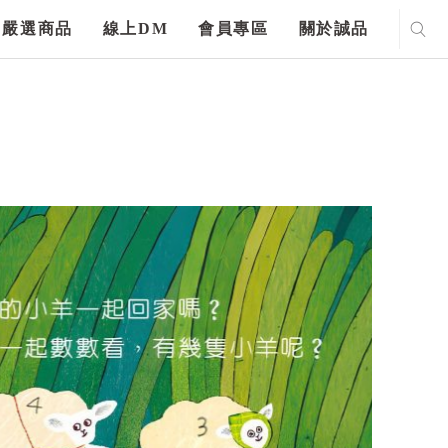
嚴選商品
線上DM
會員專區
關於誠品