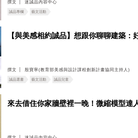
撰文
迷誠品內容中心
誠品專欄
藝文活動
【與美感相約誠品】想跟你聊聊建築：
撰文
殷寶寧(教育部美感與設計課程創新計畫協同主持人)
誠品選書
藝文活動
誠品兒童
來去借住你家牆壁裡一晚！微縮模型達人
撰文
迷誠品內容中心