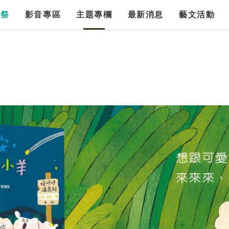
漫祭
影音專區
主題專欄
最新消息
藝文活動