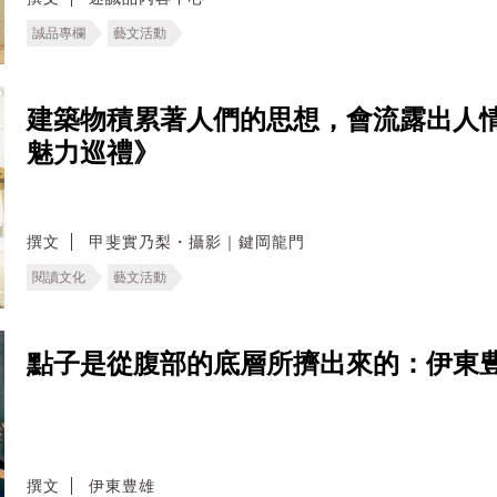
誠品專欄
藝文活動
建築物積累著人們的思想，會流露出人
魅力巡禮》
撰文
甲斐實乃梨・攝影｜鍵岡龍門
閱讀文化
藝文活動
點子是從腹部的底層所擠出來的：伊東
撰文
伊東豊雄