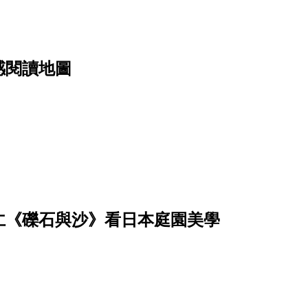
感閱讀地圖
仁《礫石與沙》看日本庭園美學