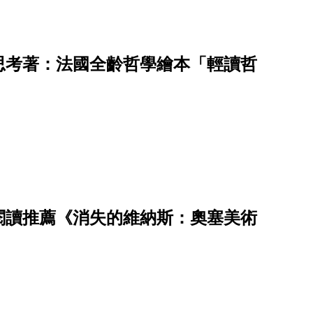
思考著：法國全齡哲學繪本「輕讀哲
閱讀推薦《消失的維納斯：奧塞美術