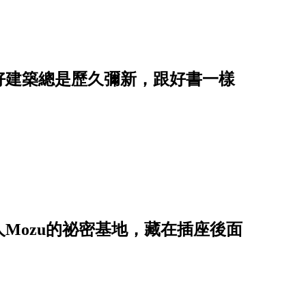
好建築總是歷久彌新，跟好書一樣
Mozu的祕密基地，藏在插座後面