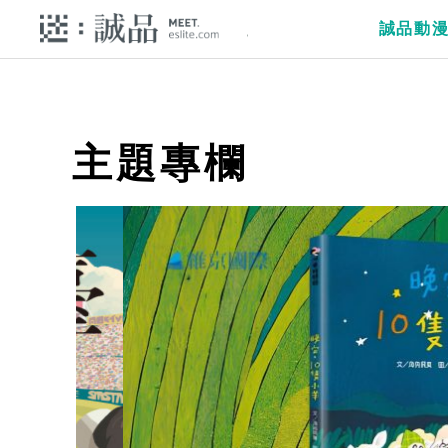
誠品動
主題專欄