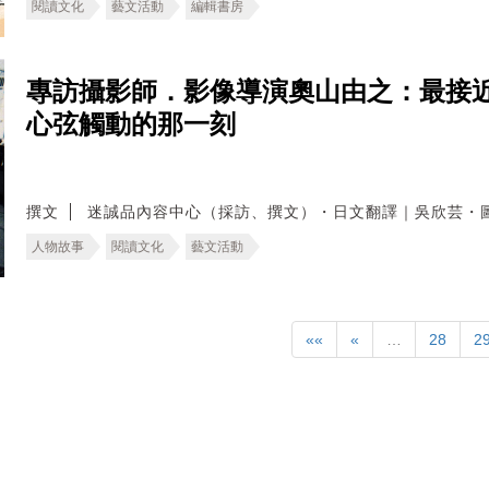
閱讀文化
藝文活動
編輯書房
專訪攝影師．影像導演奧山由之：最接
心弦觸動的那一刻
撰文
迷誠品內容中心（採訪、撰文）・日文翻譯｜吳欣芸・
人物故事
閱讀文化
藝文活動
««
«
…
28
2