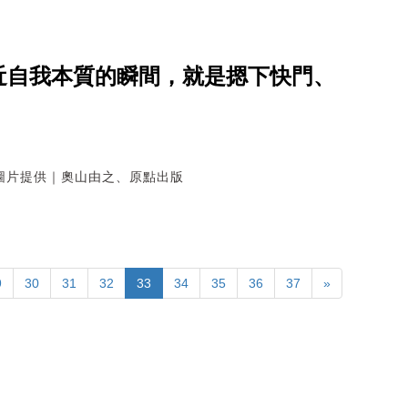
近自我本質的瞬間，就是摁下快門、
圖片提供｜奧山由之、原點出版
9
30
31
32
33
34
35
36
37
»