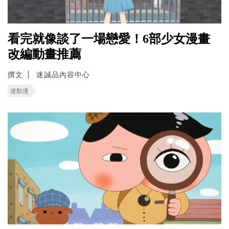
看完就像談了一場戀愛！6部少女漫畫
改編動畫推薦
撰文
迷誠品內容中心
迷動漫