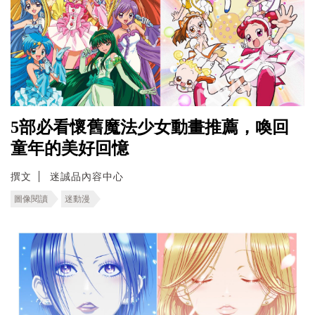
5部必看懷舊魔法少女動畫推薦，喚回
童年的美好回憶
撰文
迷誠品內容中心
圖像閱讀
迷動漫