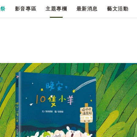
漫祭
影音專區
主題專欄
最新消息
藝文活動