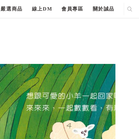
嚴選商品
線上DM
會員專區
關於誠品