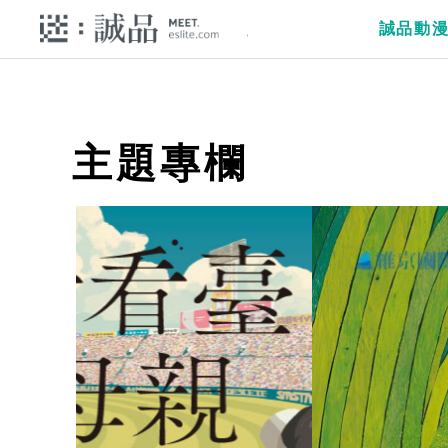
誠品動
主題專欄