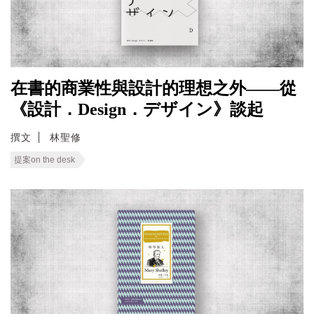
在書的商業性與設計的理想之外——從
《設計．Design．デザイン》談起
撰文
林聖修
提案on the desk