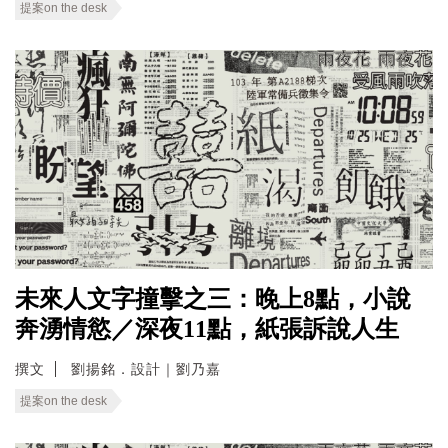
提案on the desk
未來人文字撞擊之三：晚上8點，小說
奔湧情慾／深夜11點，紙張訴說人生
撰文
劉揚銘．設計｜劉乃嘉
提案on the desk