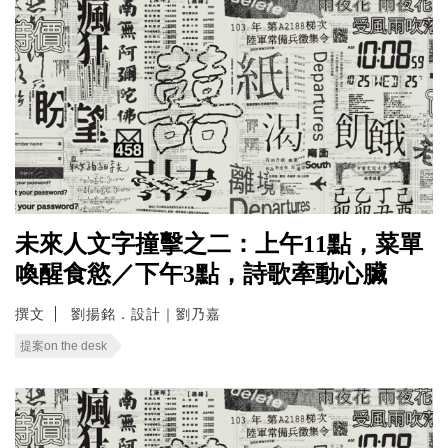
未來人文字撞擊之二：上午11點，菜單
喚醒食慾／下午3點，詩歌牽動心臟
撰文
劉揚銘．設計｜劉乃嘉
提案on the desk