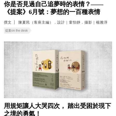
你是否見過自己追夢時的表情？——
《提案》6月號：夢想的一百種表情
撰文
陳夏民（客座主編）．設計｜童怡靜．攝影｜楊雅淳
提案on the desk
用規矩讓人大哭四次， 踏出受困於現下
之境的勇氣！