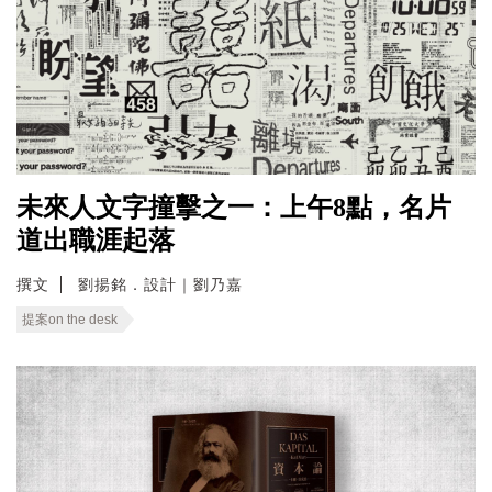
未來人文字撞擊之一：上午8點，名片
道出職涯起落
撰文
劉揚銘．設計｜劉乃嘉
提案on the desk