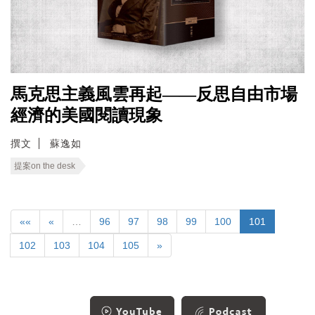
馬克思主義風雲再起——反思自由市場
經濟的美國閱讀現象
撰文
蘇逸如
提案on the desk
««
«
…
96
97
98
99
100
101
102
103
104
105
»