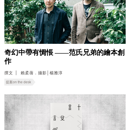
奇幻中帶有惆悵 ——范氏兄弟的繪本創
作
撰文
賴柔蒨．攝影│楊雅淳
提案on the desk