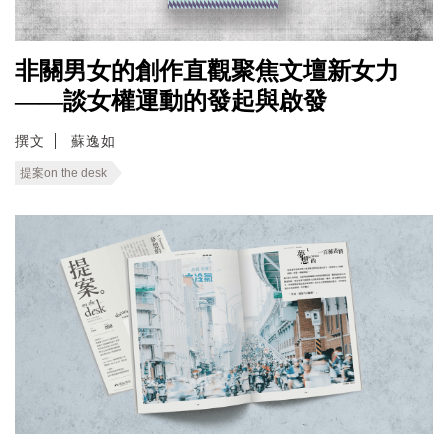
非關男女的創作直觀聚焦文壇新女力
——談女權運動的發起與啟發
撰文
蘇逸如
提案on the desk