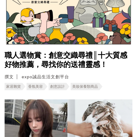
職人選物賞：創意交織尋禮║十大質感
好物推薦，尋找你的送禮靈感！
撰文
expo誠品生活文創平台
家居雜貨
香氛美容
創意設計
美妝保養類商品