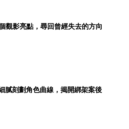
5個觀影亮點，尋回曾經失去的方向
點，細膩刻劃角色曲線，揭開綁架案後