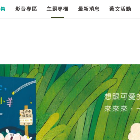
漫祭
影音專區
主題專欄
最新消息
藝文活動