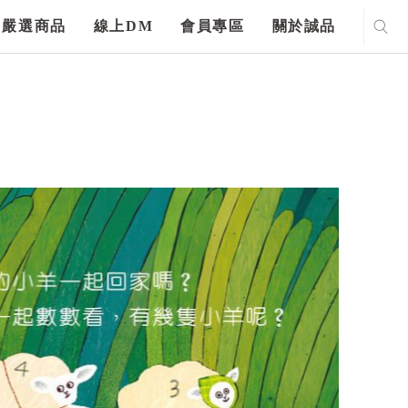
嚴選商品
線上DM
會員專區
關於誠品