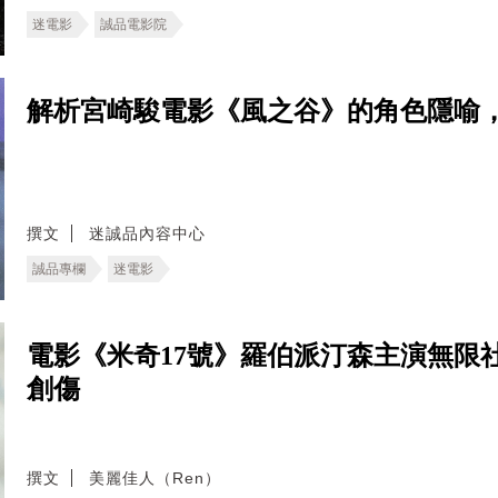
迷電影
誠品電影院
解析宮崎駿電影《風之谷》的角色隱喻
撰文
迷誠品內容中心
誠品專欄
迷電影
電影《米奇17號》羅伯派汀森主演無限
創傷
撰文
美麗佳人（Ren）