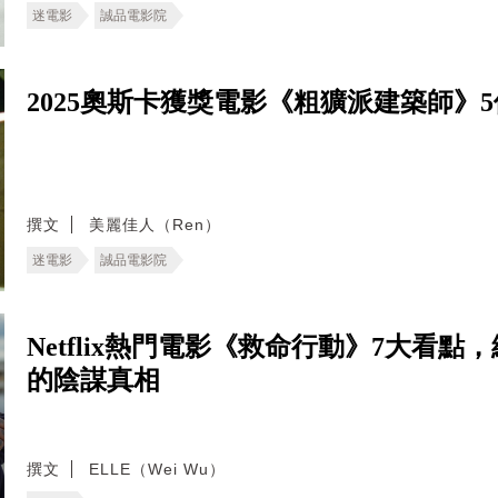
迷電影
誠品電影院
2025奧斯卡獲獎電影《粗獷派建築師》
撰文
美麗佳人（Ren）
迷電影
誠品電影院
Netflix熱門電影《救命行動》7大看
的陰謀真相
撰文
ELLE（Wei Wu）