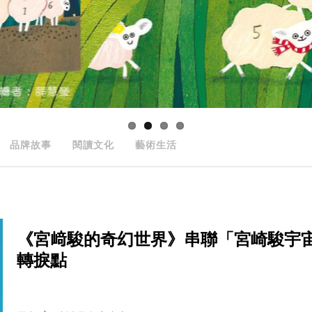
品牌故事
閱讀文化
藝術生活
《宮﨑駿的奇幻世界》串聯「宮崎駿宇
轉捩點