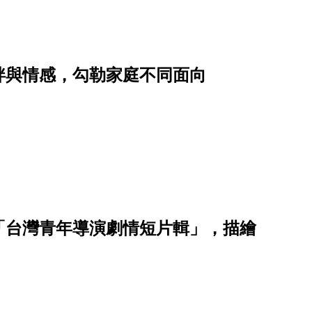
絆與情感，勾勒家庭不同面向
「台灣青年導演劇情短片輯」，描繪