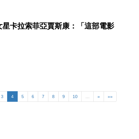
女星卡拉索菲亞賈斯康：「這部電影
3
4
5
6
7
8
9
10
…
»
»»