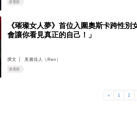
迷電影
《璀璨女人夢》首位入圍奧斯卡跨性別
會讓你看見真正的自己！」
撰文
美麗佳人（Ren）
迷電影
«
1
2