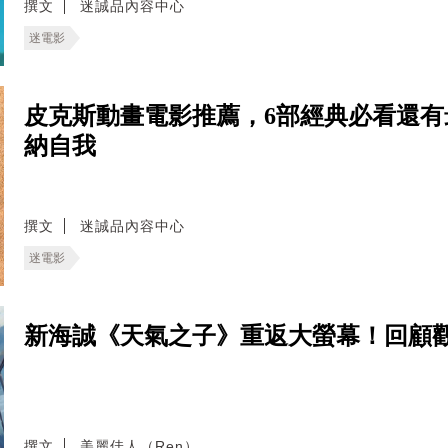
撰文
迷誠品內容中心
迷電影
皮克斯動畫電影推薦，6部經典必看還
納自我
撰文
迷誠品內容中心
迷電影
新海誠《天氣之子》重返大螢幕！回顧
撰文
美麗佳人（Ren）