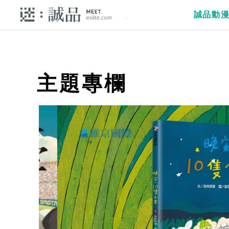
誠品動
主題專欄