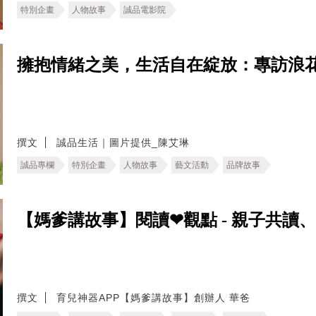
特別企畫
人物故事
誠品電影院
擁抱情緒之美，生活自在綻放：專訪浪
撰文
誠品生活｜圖片提供_陳艾琳
誠品專欄
特別企畫
人物故事
藝文活動
品牌故事
【媽爹講故事】閱讀❤觀點 - 親子共讀
撰文
育兒神器APP【媽爹講故事】創辦人 華爸