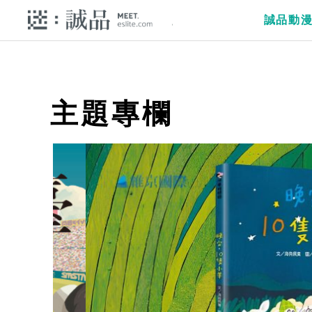
誠品動
主題專欄