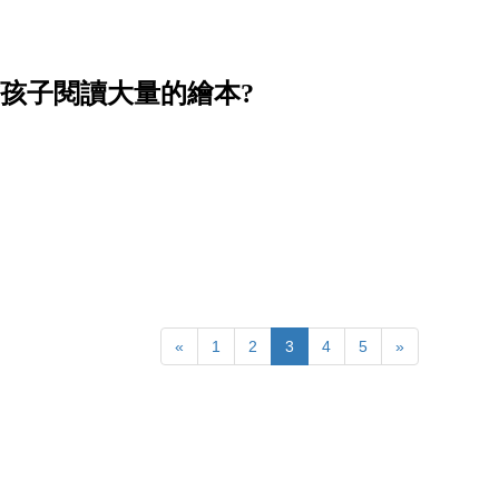
帶孩子閱讀大量的繪本?
«
1
2
3
4
5
»