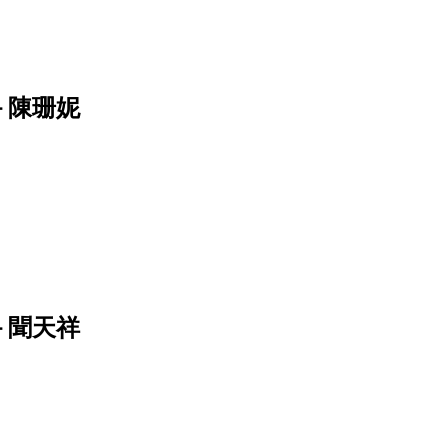
－陳珊妮
－聞天祥