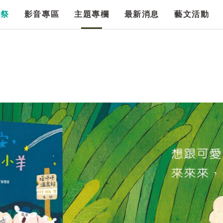
漫祭
影音專區
主題專欄
最新消息
藝文活動