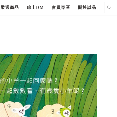
嚴選商品
線上DM
會員專區
關於誠品