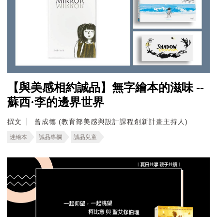
【與美感相約誠品】無字繪本的滋味 --
蘇西·李的邊界世界
撰文
曾成德 (教育部美感與設計課程創新計畫主持人)
迷繪本
誠品專欄
誠品兒童