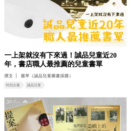
一上架就沒有下來過！誠品兒童近20
年，書店職人最推薦的兒童書單
撰文
麗琴（誠品兒童圖書採購）
特別企畫
誠品兒童