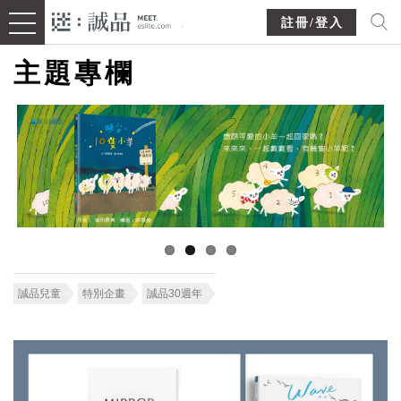
註冊/登入
主題專欄
誠品兒童
特別企畫
誠品30週年