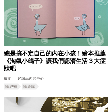
總是搞不定自己的內在小孩！繪本推薦
《淘氣小鴿子》讓我們認清生活３大症
狀吧
撰文
迷誠品內容中心
誠品專欄
誠品兒童