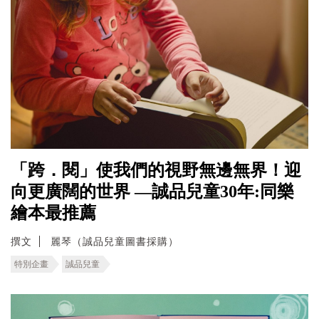
「跨．閱」使我們的視野無邊無界！迎
向更廣闊的世界 —誠品兒童30年:同樂
繪本最推薦
撰文
麗琴（誠品兒童圖書採購）
特別企畫
誠品兒童