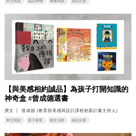
外文閱讀
誠品專欄
圖像閱讀
誠品兒童
【與美感相約誠品】為孩子打開知識的
神奇盒 #曾成德選書
撰文
曾成德 (教育部美感與設計課程創新計畫主持人)
華文閱讀
親子家庭
藝文活動
誠品兒童