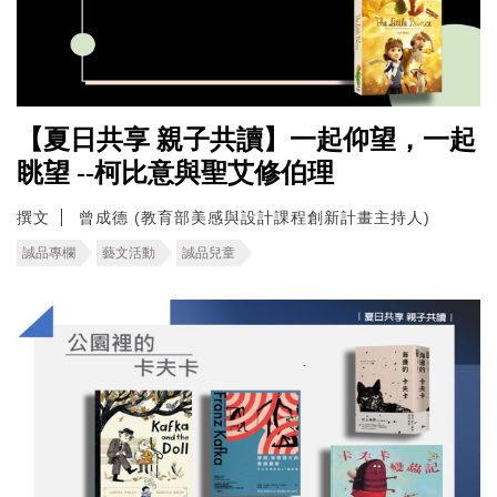
【夏日共享 親子共讀】一起仰望，一起
眺望 --柯比意與聖艾修伯理
撰文
曾成德 (教育部美感與設計課程創新計畫主持人)
誠品專欄
藝文活動
誠品兒童