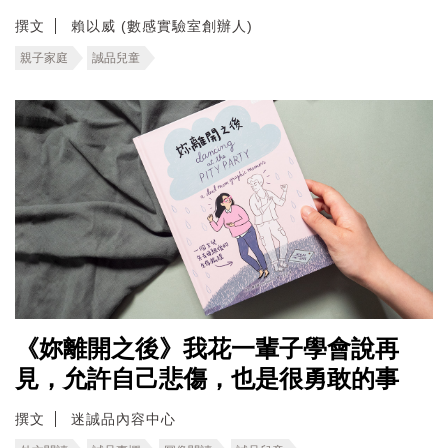
撰文
賴以威 (數感實驗室創辦人)
親子家庭
誠品兒童
《妳離開之後》我花一輩子學會說再
見，允許自己悲傷，也是很勇敢的事
撰文
迷誠品內容中心