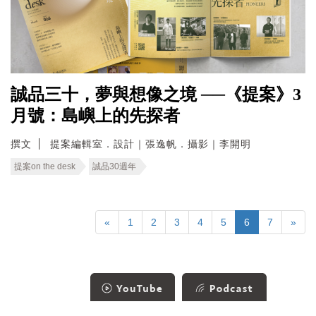
誠品三十，夢與想像之境 ──《提案》3
月號：島嶼上的先探者
撰文
提案編輯室．設計｜張逸帆．攝影｜李開明
提案on the desk
誠品30週年
«
1
2
3
4
5
6
7
»