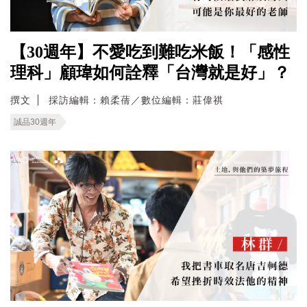
【30週年】不愛吃到難吃米飯！「感性
理科」顧瑋如何詮釋「台灣就是好」？
撰文
採訪編輯：賴柔蒨／數位編輯：莊偉祺
誠品30週年