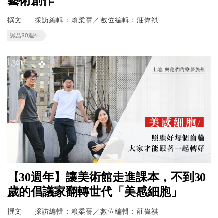
藝術創作
撰文
採訪編輯：賴柔蒨／數位編輯：莊偉祺
誠品30週年
【30週年】讓美術館走進課本，不到30
歲的倡議家翻轉世代「美感細胞」
撰文
採訪編輯：賴柔蒨／數位編輯：莊偉祺