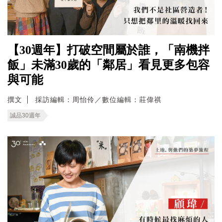
【30週年】打破空間屬於誰，「南機拌
飯」未滿30歲的「鄰居」看見更多包容
與可能
撰文
採訪編輯：周怡伶／數位編輯：莊偉祺
誠品30週年