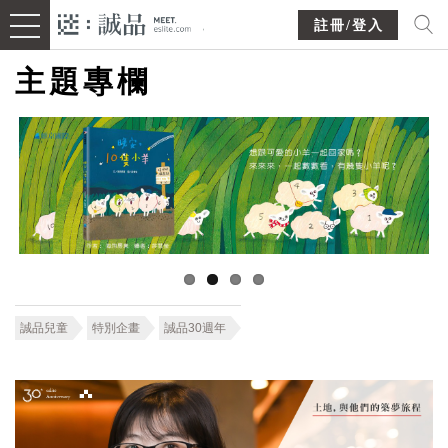
註冊/登入
主題專欄
誠品兒童
特別企畫
誠品30週年