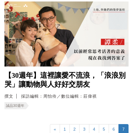
【30週年】這裡讓愛不流浪，「浪浪別
哭」讓動物與人好好交朋友
撰文
採訪編輯：周怡伶／數位編輯：莊偉祺
誠品30週年
«
1
2
3
4
5
6
7