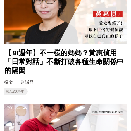
【30週年】不一樣的媽媽？黃惠偵用
「日常對話」不斷打破各種生命關係中
的隔閡
撰文
迷誠品
誠品30週年