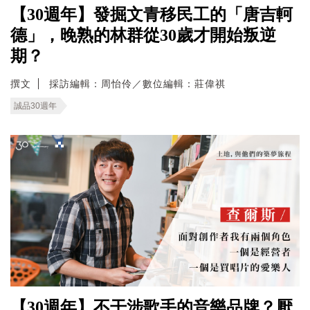
【30週年】發掘文青移民工的「唐吉軻
德」，晚熟的林群從30歲才開始叛逆
期？
撰文
採訪編輯：周怡伶／數位編輯：莊偉祺
誠品30週年
【30週年】不干涉歌手的音樂品牌？厭