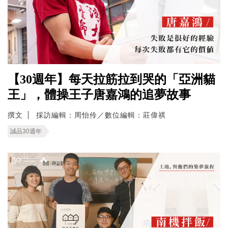
【30週年】每天拉筋拉到哭的「亞洲貓
王」，體操王子唐嘉鴻的追夢故事
撰文
採訪編輯：周怡伶／數位編輯：莊偉祺
誠品30週年