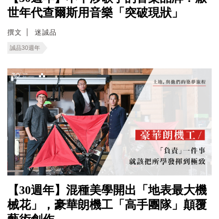
世年代查爾斯用音樂「突破現狀」
撰文
迷誠品
誠品30週年
【30週年】混種美學開出「地表最大機
械花」，豪華朗機工「高手團隊」顛覆