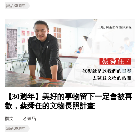
誠品30週年
【30週年】美好的事物留下一定會被喜
歡，蔡舜任的文物長照計畫
撰文
迷誠品
誠品30週年