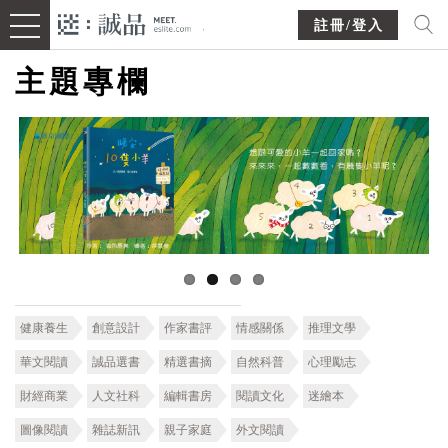
註冊/登入
主題專欄
健康養生
創意設計
作家書評
情感關係
推理文學
華文閱讀
誠品選書
精選書摘
自然科普
心理勵志
財經商業
人文社科
編輯書房
閱讀文化
迷繪本
圖像閱讀
雜誌新訊
親子家庭
外文閱讀