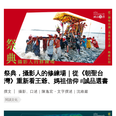
祭典，攝影人的修練場｜從《朝聖台
灣》重新看王爺、媽祖信仰 #誠品選書
撰文
攝影、口述｜陳逸宏・文字撰述｜沈維巖
閱讀文化