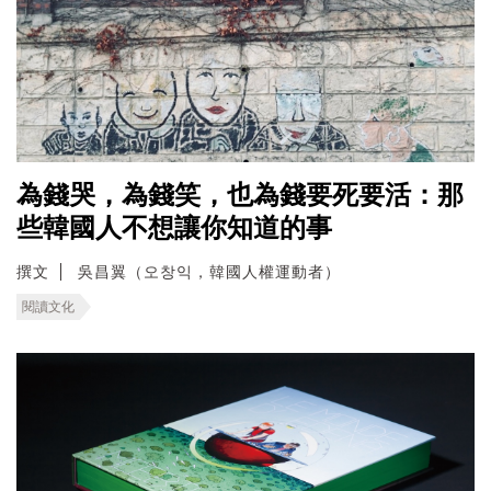
為錢哭，為錢笑，也為錢要死要活：那
些韓國人不想讓你知道的事
撰文
吳昌翼（오창익，韓國人權運動者）
閱讀文化