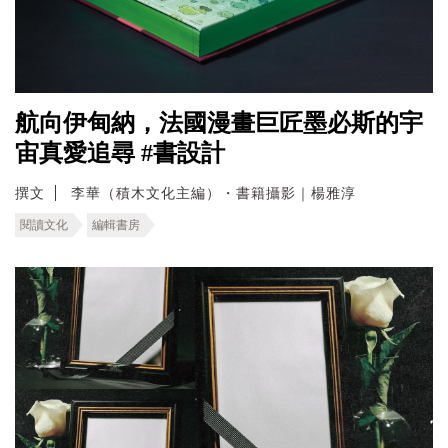
航向伊甸納，法國漫畫巨匠墨必斯的宇
宙真愛追尋 #書設計
撰文
李華（積木文化主編）・書籍攝影｜楊雅淳
閱讀文化
編輯書房