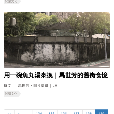
閱讀文化
用一碗魚丸湯來換｜馬世芳的舊街食憶
撰文
馬世芳・圖片提供｜LH
閱讀文化
««
«
…
134
135
136
137
138
139