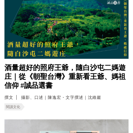
酒量超好的照府王爺，隨白沙屯二媽遊
庄｜從《朝聖台灣》重新看王爺、媽祖
信仰 #誠品選書
撰文
攝影、口述｜陳逸宏・文字撰述｜沈維巖
閱讀文化