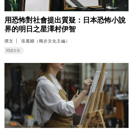
用恐怖對社會提出質疑：日本恐怖小說
界的明日之星澤村伊智
撰文
張麗嫺（獨步文化主編）
閱讀文化