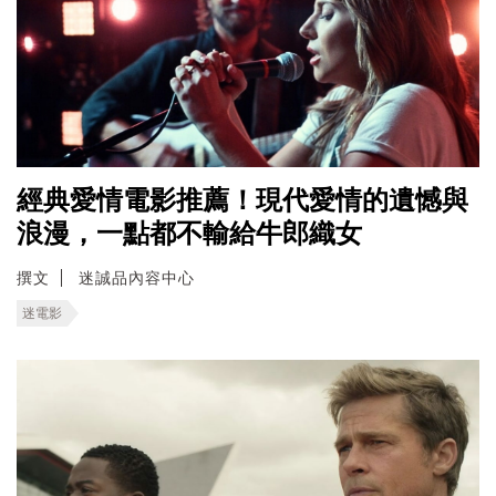
經典愛情電影推薦！現代愛情的遺憾與
浪漫，一點都不輸給牛郎織女
撰文
迷誠品內容中心
迷電影