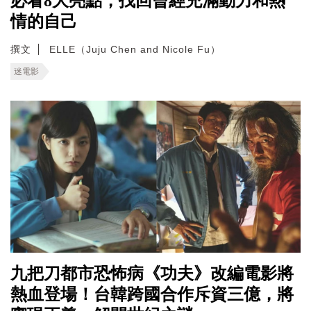
必看8大亮點，找回曾經充滿動力和熱
情的自己
撰文
ELLE（Juju Chen and Nicole Fu）
迷電影
九把刀都市恐怖病《功夫》改編電影將
熱血登場！台韓跨國合作斥資三億，將