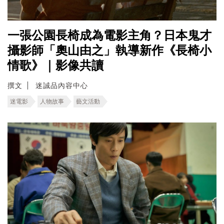
一張公園長椅成為電影主角？日本鬼才
攝影師「奧山由之」執導新作《長椅小
情歌》｜影像共讀
撰文
迷誠品內容中心
迷電影
人物故事
藝文活動