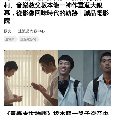
柯、音樂教父坂本龍一神作重返大銀
幕，從影像回味時代的軌跡｜誠品電影
院
撰文
迷誠品內容中心
迷電影
誠品電影院
《青春末世物語》坂本龍一兒子空音央