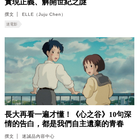
實現正義、解開世紀之謎
撰文
ELLE（Juju Chen）
迷電影
長大再看一遍才懂！《心之谷》10句深
情的告白，都是我們自主遺棄的青春
撰文
迷誠品內容中心