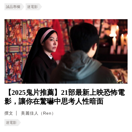
誠品專欄
迷電影
【2025鬼片推薦】21部最新上映恐怖電
影，讓你在驚嚇中思考人性暗面
撰文
美麗佳人（Ren）
迷電影