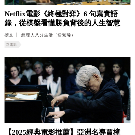
Netflix電影《終極對弈》6 句寫實語
錄，從棋盤看懂勝負背後的人生智慧
撰文
經理人八分生活（詹絜琋）
迷電影
【2025經典電影推薦】亞洲名導賈樟