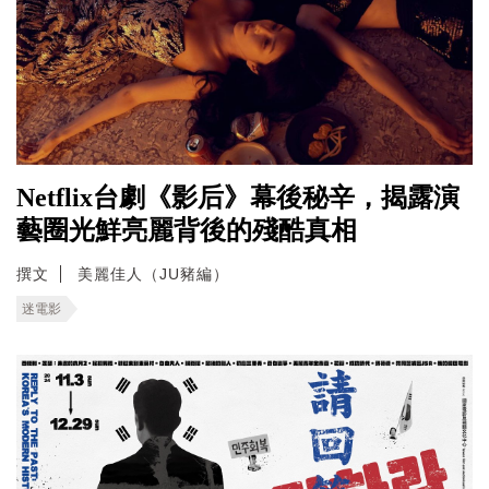
Netflix台劇《影后》幕後秘辛，揭露演
藝圈光鮮亮麗背後的殘酷真相
撰文
美麗佳人（JU豬編）
迷電影