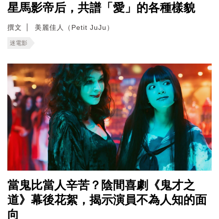
星馬影帝后，共譜「愛」的各種樣貌
撰文
美麗佳人（Petit JuJu）
迷電影
當鬼比當人辛苦？陰間喜劇《鬼才之
道》幕後花絮，揭示演員不為人知的面
向