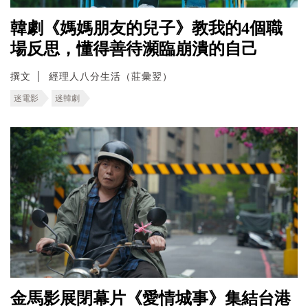
韓劇《媽媽朋友的兒子》教我的4個職
場反思，懂得善待瀕臨崩潰的自己
撰文
經理人八分生活（莊彙翌）
迷電影
迷韓劇
金馬影展閉幕片《愛情城事》集結台港