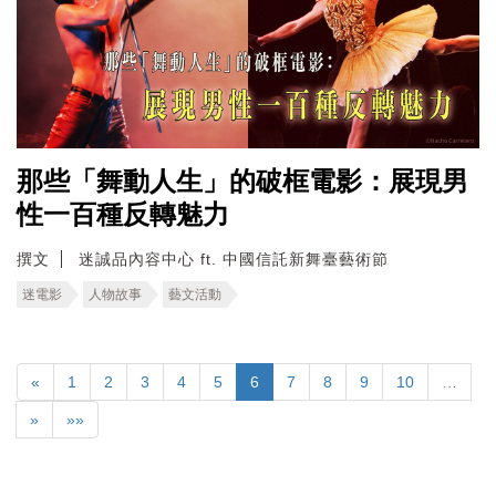
那些「舞動人生」的破框電影：展現男
性一百種反轉魅力
撰文
迷誠品內容中心 ft. 中國信託新舞臺藝術節
迷電影
人物故事
藝文活動
«
1
2
3
4
5
6
7
8
9
10
…
»
»»