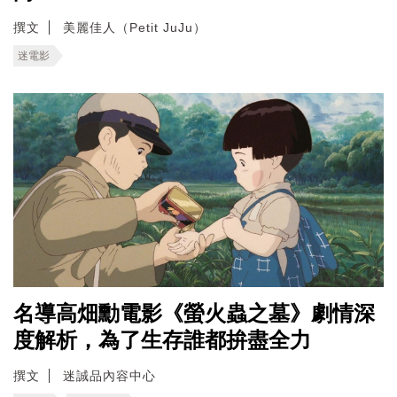
撰文
美麗佳人（Petit JuJu）
迷電影
名導高畑勳電影《螢火蟲之墓》劇情深
度解析，為了生存誰都拚盡全力
撰文
迷誠品內容中心