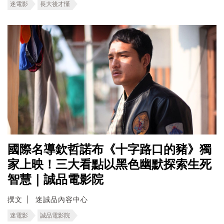
迷電影
長大後才懂
國際名導欽哲諾布《十字路口的豬》獨
家上映！三大看點以黑色幽默探索生死
智慧｜誠品電影院
撰文
迷誠品內容中心
迷電影
誠品電影院