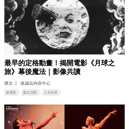
最早的定格動畫！揭開電影《月球之
旅》幕後魔法｜影像共讀
撰文
迷誠品內容中心
迷電影
藝文活動
人文社科