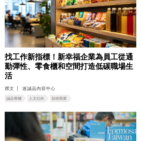
找工作新指標！新幸福企業為員工從通
勤彈性、零食櫃和空間打造低碳職場生
活
撰文
迷誠品內容中心
誠品專欄
人文社科
財經商業