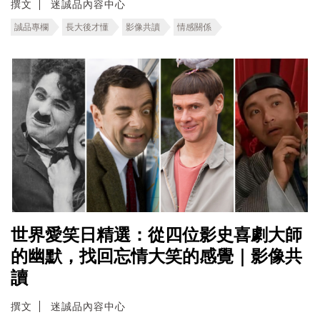
撰文
迷誠品內容中心
誠品專欄
長大後才懂
影像共讀
情感關係
世界愛笑日精選：從四位影史喜劇大師
的幽默，找回忘情大笑的感覺｜影像共
讀
撰文
迷誠品內容中心