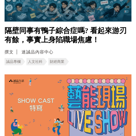
隔壁同事有鴨子綜合症嗎? 看起來游刃
有餘，事實上身陷職場焦慮！
撰文
迷誠品內容中心
誠品專欄
人文社科
財經商業