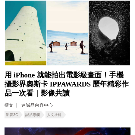
用 iPhone 就能拍出電影級畫面！手機
攝影界奧斯卡 IPPAWARDS 歷年精彩作
品一次看｜影像共讀
撰文
迷誠品內容中心
影音3C
誠品專欄
人文社科