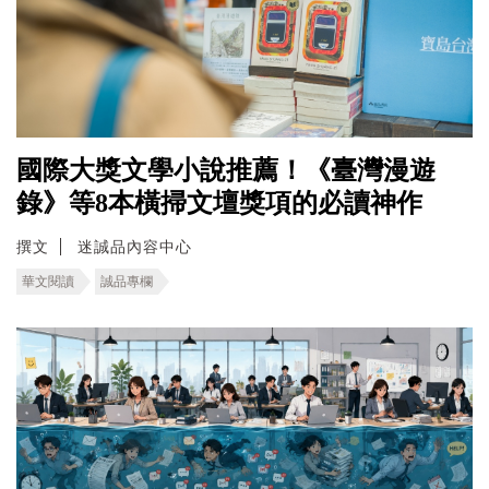
國際大獎文學小說推薦！《臺灣漫遊
錄》等8本橫掃文壇獎項的必讀神作
撰文
迷誠品內容中心
華文閱讀
誠品專欄