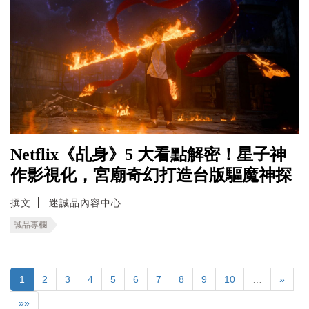
Netflix《乩身》5 大看點解密！星子神
作影視化，宮廟奇幻打造台版驅魔神探
撰文
迷誠品內容中心
誠品專欄
1
2
3
4
5
6
7
8
9
10
…
»
»»