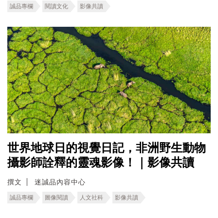
誠品專欄
閱讀文化
影像共讀
世界地球日的視覺日記，非洲野生動物
攝影師詮釋的靈魂影像！｜影像共讀
撰文
迷誠品內容中心
誠品專欄
圖像閱讀
人文社科
影像共讀