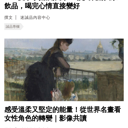
飲品，喝完心情直接變好
撰文
迷誠品內容中心
誠品專欄
感受溫柔又堅定的能量！從世界名畫看
女性角色的轉變｜影像共讀