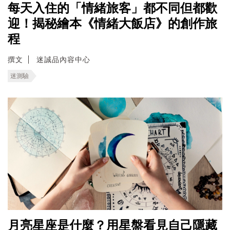
每天入住的「情緒旅客」都不同但都歡
迎！揭秘繪本《情緒大飯店》的創作旅
程
撰文
迷誠品內容中心
迷測驗
月亮星座是什麼？用星盤看見自己隱藏