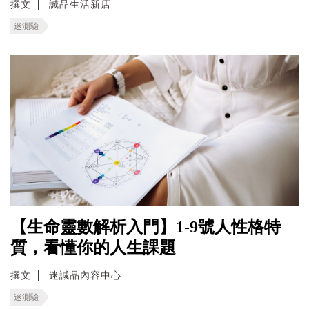
撰文
誠品生活新店
迷測驗
【生命靈數解析入門】1-9號人性格特
質，看懂你的人生課題
撰文
迷誠品內容中心
迷測驗