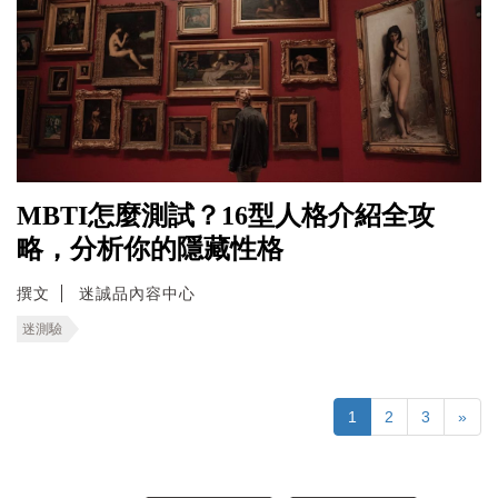
MBTI怎麼測試？16型人格介紹全攻
略，分析你的隱藏性格
撰文
迷誠品內容中心
迷測驗
1
2
3
»