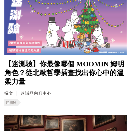
【迷測驗】你最像哪個 MOOMIN 姆明
角色？從北歐哲學插畫找出你心中的溫
柔力量
撰文
迷誠品內容中心
迷測驗