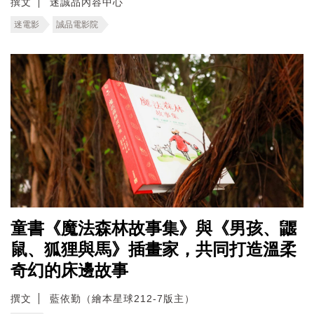
撰文
迷誠品內容中心
迷電影
誠品電影院
童書《魔法森林故事集》與《男孩、鼴
鼠、狐狸與馬》插畫家，共同打造溫柔
奇幻的床邊故事
撰文
藍依勤（繪本星球212-7版主）