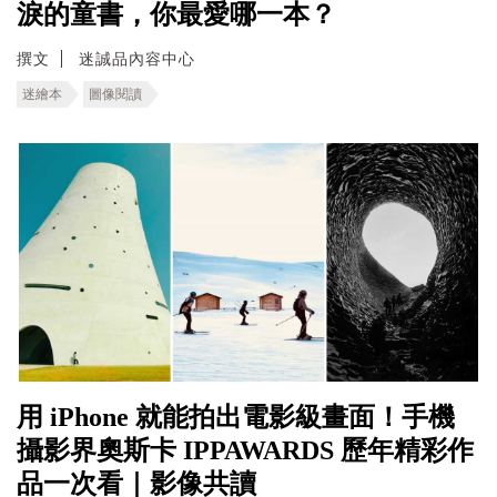
淚的童書，你最愛哪一本？
撰文
迷誠品內容中心
迷繪本
圖像閱讀
用 iPhone 就能拍出電影級畫面！手機
攝影界奧斯卡 IPPAWARDS 歷年精彩作
品一次看｜影像共讀