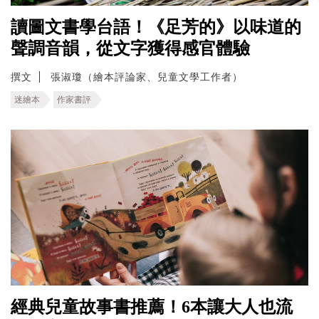
讀圖文書學台語！《足芳的》以味道的
聲調音韻，從文字獲得感官體驗
撰文
張淑瓊（繪本評論家、兒童文學工作者）
迷繪本
作家書評
經典兒童故事書推薦！6本讓大人也流