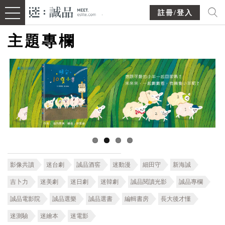
註冊/登入
主題專欄
影像共讀
迷台劇
誠品酒窖
迷動漫
細田守
新海誠
吉卜力
迷美劇
迷日劇
迷韓劇
誠品閱讀光影
誠品專欄
誠品電影院
誠品選樂
誠品選書
編輯書房
長大後才懂
迷測驗
迷繪本
迷電影