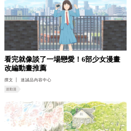
看完就像談了一場戀愛！6部少女漫畫
改編動畫推薦
撰文
迷誠品內容中心
迷動漫