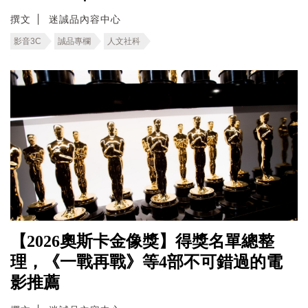
撰文
迷誠品內容中心
影音3C
誠品專欄
人文社科
【2026奧斯卡金像獎】得獎名單總整
理，《一戰再戰》等4部不可錯過的電
影推薦