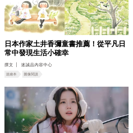
日本作家土井香彌童書推薦！從平凡日
常中發現生活小確幸
撰文
迷誠品內容中心
迷繪本
圖像閱讀