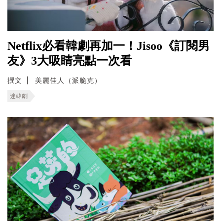
Netflix必看韓劇再加一！Jisoo《訂閱男
友》3大吸睛亮點一次看
撰文
美麗佳人（派脆克）
迷韓劇