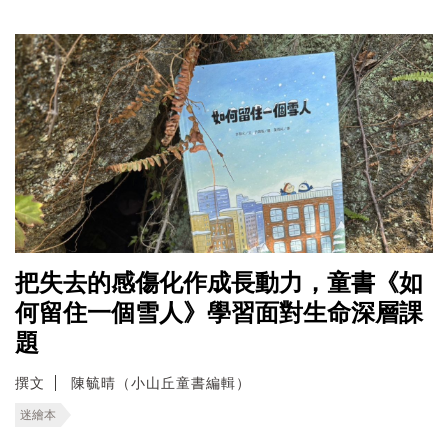
把失去的感傷化作成長動力，童書《如
何留住一個雪人》學習面對生命深層課
題
撰文
陳毓晴（小山丘童書編輯）
迷繪本