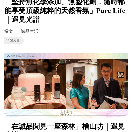
「堅持無化學添加、無塑化劑，隨時都
能享受頂級純粹的天然香氛」Pure Life
｜遇見光譜
撰文
誠品生活
品牌故事
「在誠品聞見一座森林」檜山坊｜遇見