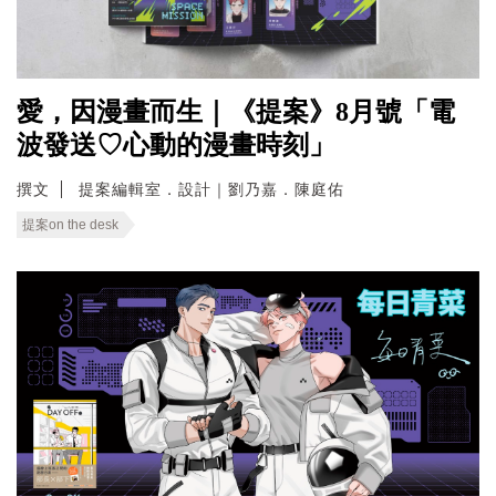
愛，因漫畫而生｜《提案》8月號「電
波發送♡心動的漫畫時刻」
撰文
提案編輯室．設計｜劉乃嘉．陳庭佑
提案on the desk