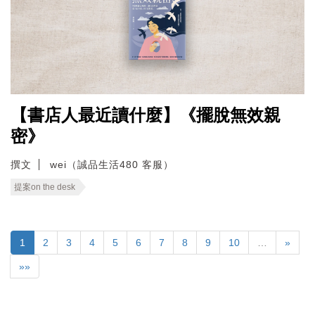
【書店人最近讀什麼】《擺脫無效親
密》
撰文
wei（誠品生活480 客服）
提案on the desk
1
2
3
4
5
6
7
8
9
10
…
»
»»