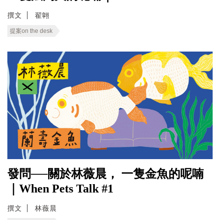
撰文
翟翺
提案on the desk
發問──關於林薇晨， 一隻金魚的呢喃
｜When Pets Talk #1
撰文
林薇晨