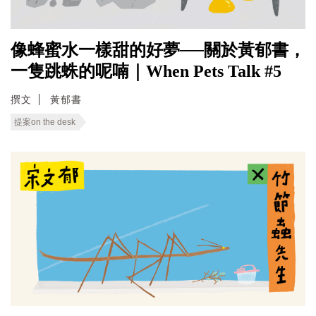
像蜂蜜水一樣甜的好夢──關於黃郁書，
一隻跳蛛的呢喃｜When Pets Talk #5
撰文
黃郁書
提案on the desk