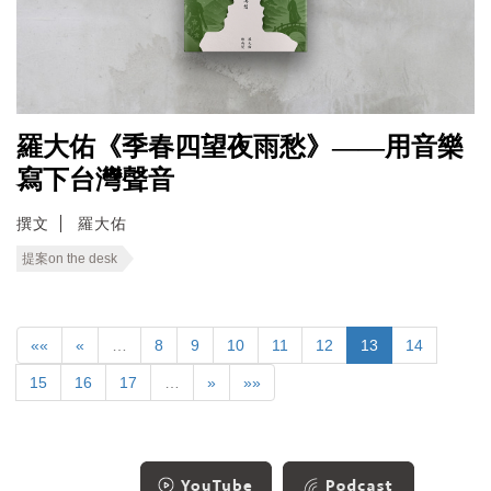
羅大佑《季春四望夜雨愁》——用音樂
寫下台灣聲音
撰文
羅大佑
提案on the desk
««
«
…
8
9
10
11
12
13
14
15
16
17
…
»
»»