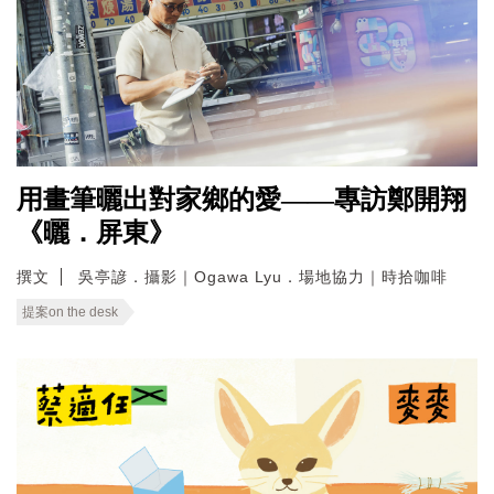
用畫筆曬出對家鄉的愛——專訪鄭開翔
《曬．屏東》
撰文
吳亭諺．攝影｜Ogawa Lyu．場地協力｜時拾咖啡
提案on the desk