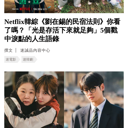
Netflix韓綜《劉在錫的民宿法則》你看
了嗎？「光是存活下來就足夠」5個戳
中淚點的人生語錄
撰文
迷誠品內容中心
迷電影
迷韓劇