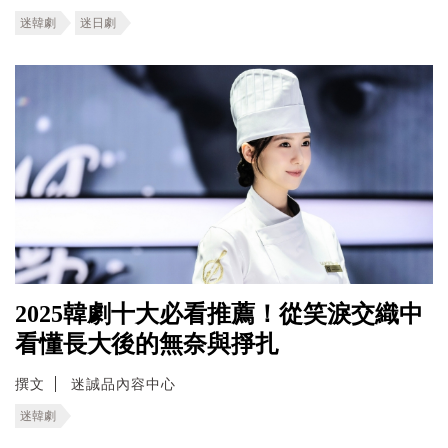
迷韓劇
迷日劇
2025韓劇十大必看推薦！從笑淚交織中
看懂長大後的無奈與掙扎
撰文
迷誠品內容中心
迷韓劇