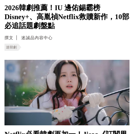
2026韓劇推薦！IU 邊佑錫霸榜
Disney+、高胤禎Netflix救贖新作，10部
必追話題劇盤點
撰文
迷誠品內容中心
迷韓劇