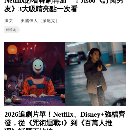
Netflix必看韓劇再加一！Jisoo《訂閱男
友》3大吸睛亮點一次看
撰文
美麗佳人（派脆克）
迷韓劇
2026追劇片單！Netflix、Disney+強檔齊
發，從《咒術迴戰3》到《百萬人推