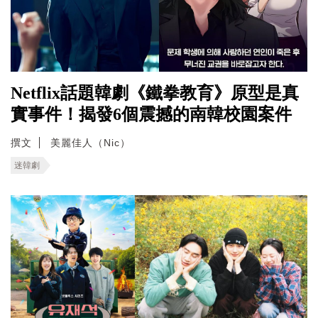
Netflix話題韓劇《鐵拳教育》原型是真
實事件！揭發6個震撼的南韓校園案件
撰文
美麗佳人（Nic）
迷韓劇