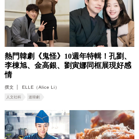
熱門韓劇《鬼怪》10週年特輯！孔劉、
李棟旭、金高銀、劉寅娜同框展現好感
情
撰文
ELLE（Alice Li）
人文社科
迷韓劇