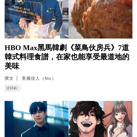
HBO Max黑馬韓劇《菜鳥伙房兵》7道
韓式料理食譜，在家也能享受最道地的
美味
撰文
美麗佳人（Nic）
迷韓劇