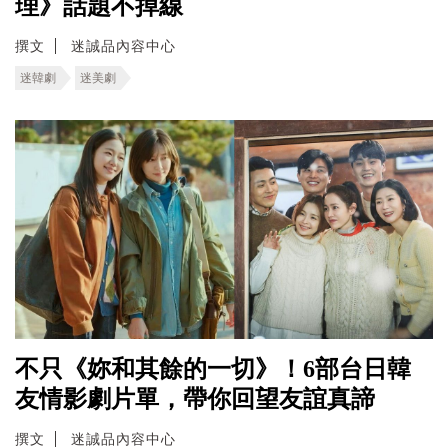
理》話題不掉線
撰文
迷誠品內容中心
迷韓劇
迷美劇
不只《妳和其餘的一切》！6部台日韓
友情影劇片單，帶你回望友誼真諦
撰文
迷誠品內容中心