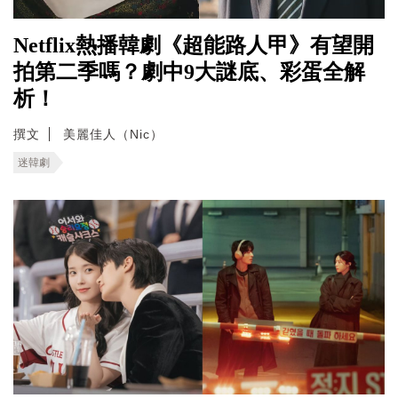
Netflix熱播韓劇《超能路人甲》有望開
拍第二季嗎？劇中9大謎底、彩蛋全解
析！
撰文
美麗佳人（Nic）
迷韓劇