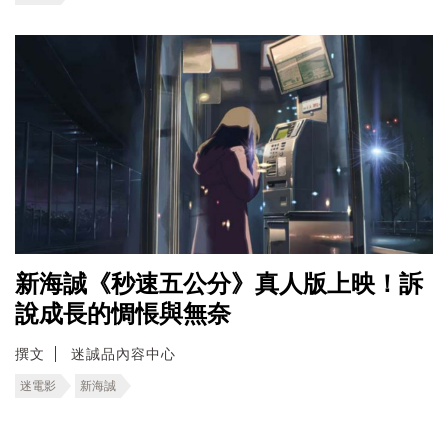
新海誠《秒速五公分》真人版上映！訴
說成長的惆悵與無奈
撰文
迷誠品內容中心
迷電影
新海誠