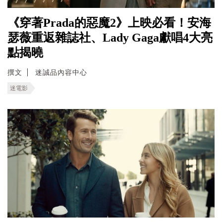
《穿著Prada的惡魔2》上映必看！安海
瑟薇重返雜誌社、Lady Gaga獻唱4大亮
點揭曉
撰文
迷誠品內容中心
迷電影