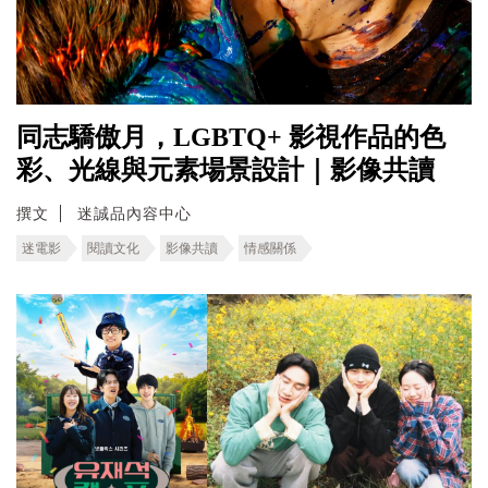
同志驕傲月，LGBTQ+ 影視作品的色
彩、光線與元素場景設計｜影像共讀
撰文
迷誠品內容中心
迷電影
閱讀文化
影像共讀
情感關係