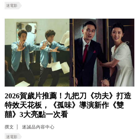
迷電影
2026賀歲片推薦！九把刀《功夫》打造
特效天花板，《孤味》導演新作《雙
囍》3大亮點一次看
撰文
迷誠品內容中心
迷電影