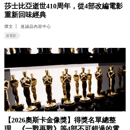
莎士比亞逝世410周年，從4部改編電影
重新回味經典
撰文
迷誠品內容中心
迷電影
【2026奧斯卡金像獎】得獎名單總整
理，《一戰再戰》等4部不可錯過的電