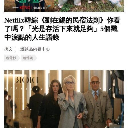
Netflix韓綜《劉在錫的民宿法則》你看
了嗎？「光是存活下來就足夠」5個戳
中淚點的人生語錄
撰文
迷誠品內容中心
迷電影
迷韓劇