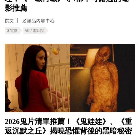
影推薦
撰文
迷誠品內容中心
迷電影
誠品電影院
2026鬼片清單推薦！《鬼娃娃》、《重
返沉默之丘》揭曉恐懼背後的黑暗秘密