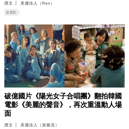
撰文
美麗佳人（Ren）
迷電影
破億國片《陽光女子合唱團》翻拍韓國
電影《美麗的聲音》，再次重溫動人場
面
撰文
美麗佳人（派脆克）