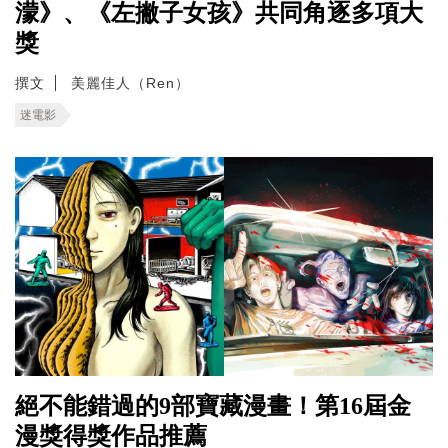
濛》、《左撇子女孩》共同角逐多項大
獎
撰文
美麗佳人（Ren）
迷電影
絕不能錯過的9部寶藏漫畫！第16屆金
漫獎得獎作品推薦