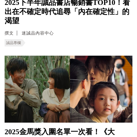
2025下半年誠品書店暢銷書TOP10！看
出在不確定時代追尋「內在確定性」的
渴望
撰文
迷誠品內容中心
誠品專欄
2025金馬獎入圍名單一次看！《大