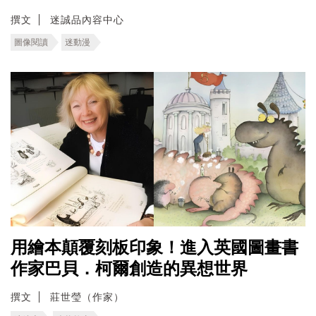
撰文
迷誠品內容中心
圖像閱讀
迷動漫
用繪本顛覆刻板印象！進入英國圖畫書
作家巴貝．柯爾創造的異想世界
撰文
莊世瑩（作家）