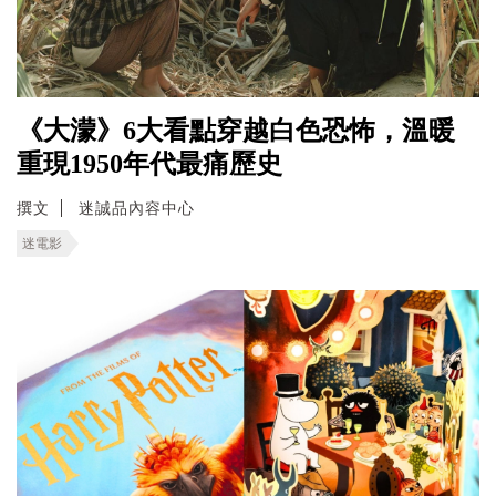
《大濛》6大看點穿越白色恐怖，溫暖
重現1950年代最痛歷史
撰文
迷誠品內容中心
迷電影