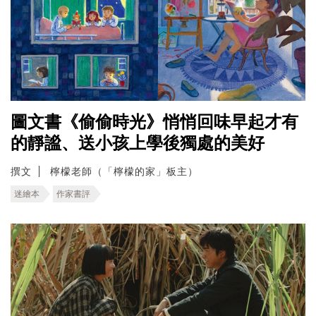
圖文書《偷偷時光》悄悄回味早起才有
的靜謐、送小孩上學後獨處的美好
撰文
檸檬老師（「檸檬的家」板主）
迷繪本
作家書評