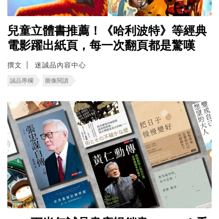
兒童立體書推薦！《哈利波特》等經典
電影躍出紙頁，每一次翻頁都是驚嘆
撰文
迷誠品內容中心
誠品專欄
圖像閱讀