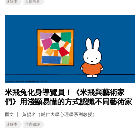
迷繪本
人物故事
米飛兔化身導覽員！《米飛與藝術家
們》用淺顯易懂的方式認識不同藝術家
撰文
黃揚名（輔仁大學心理學系副教授）
迷繪本
作家書評