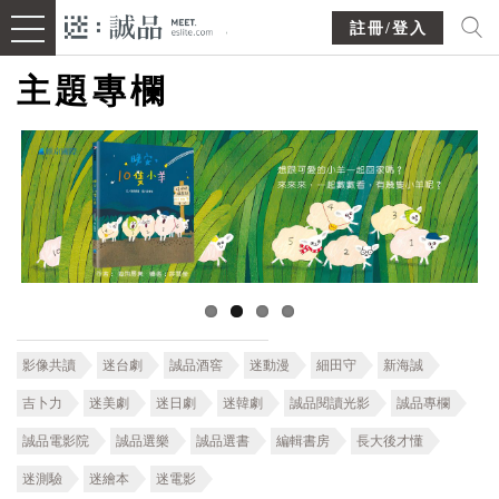
註冊/登入
主題專欄
影像共讀
迷台劇
誠品酒窖
迷動漫
細田守
新海誠
吉卜力
迷美劇
迷日劇
迷韓劇
誠品閱讀光影
誠品專欄
誠品電影院
誠品選樂
誠品選書
編輯書房
長大後才懂
迷測驗
迷繪本
迷電影