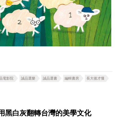
品電影院
誠品選樂
誠品選書
編輯書房
長大後才懂
單做 用黑白灰翻轉台灣的美學文化