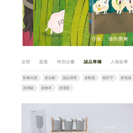
全部
提案
特別企畫
誠品專欄
人物故事
影像共讀
迷台劇
誠品酒窖
迷動漫
細田守
新海誠
迷測驗
迷繪本
迷電影