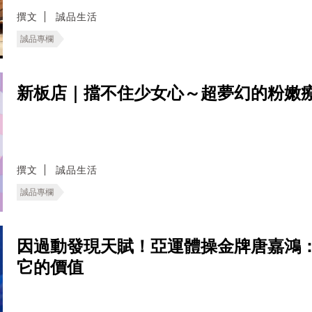
撰文
誠品生活
誠品專欄
新板店｜擋不住少女心～超夢幻的粉嫩療
撰文
誠品生活
誠品專欄
因過動發現天賦！亞運體操金牌唐嘉鴻
它的價值