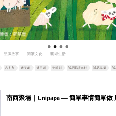
品牌故事
閱讀文化
藝術生活
吉卜力
迷美劇
迷日劇
迷韓劇
誠品閱讀光影
誠品專欄
誠
南西聚場｜Unipapa — 簡單事情簡