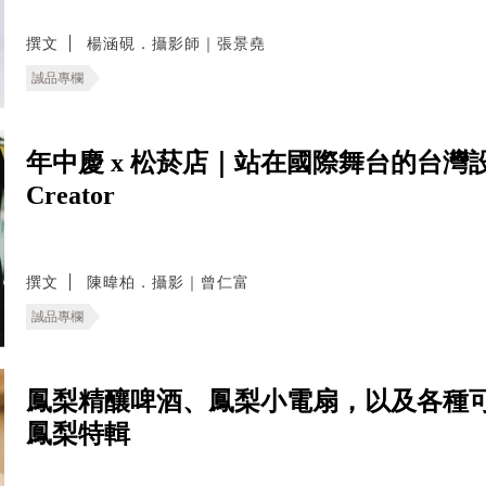
撰文
楊涵硯．攝影師｜張景堯
誠品專欄
年中慶 x 松菸店｜站在國際舞台的台灣設計 J
Creator
撰文
陳暐柏．攝影｜曾仁富
誠品專欄
鳳梨精釀啤酒、鳳梨小電扇，以及各種
鳳梨特輯