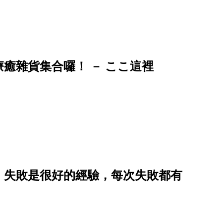
癒雜貨集合囉！ － ここ這裡
：失敗是很好的經驗，每次失敗都有