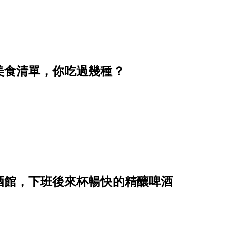
的美食清單，你吃過幾種？
餐酒館，下班後來杯暢快的精釀啤酒