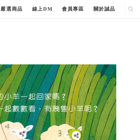
嚴選商品
線上DM
會員專區
關於誠品