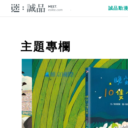
誠品動
主題專欄