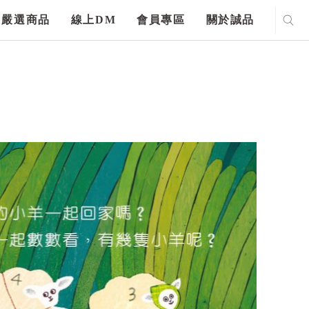
嚴選商品
線上DM
會員專區
關於誠品