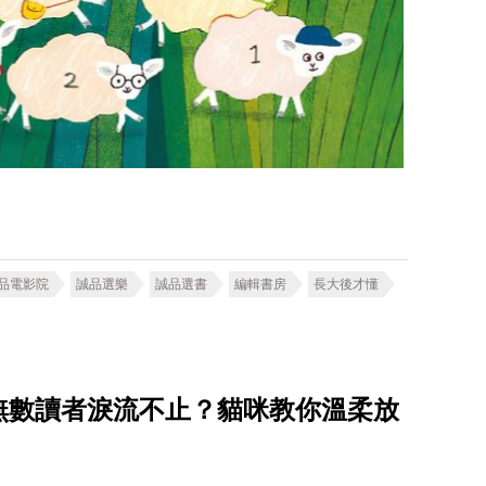
品電影院
誠品選樂
誠品選書
編輯書房
長大後才懂
無數讀者淚流不止？貓咪教你溫柔放