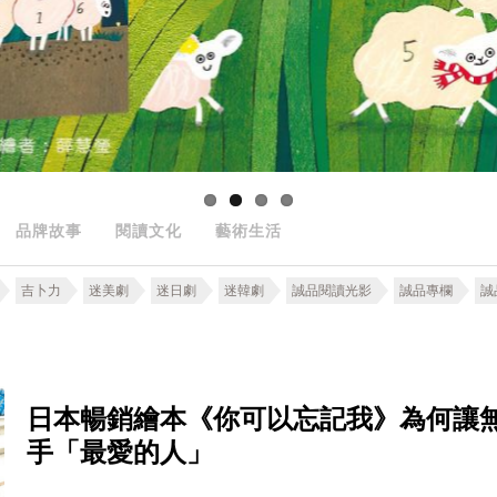
品牌故事
閱讀文化
藝術生活
吉卜力
迷美劇
迷日劇
迷韓劇
誠品閱讀光影
誠品專欄
誠
日本暢銷繪本《你可以忘記我》為何讓
手「最愛的人」