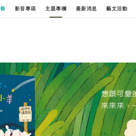
漫祭
影音專區
主題專欄
最新消息
藝文活動