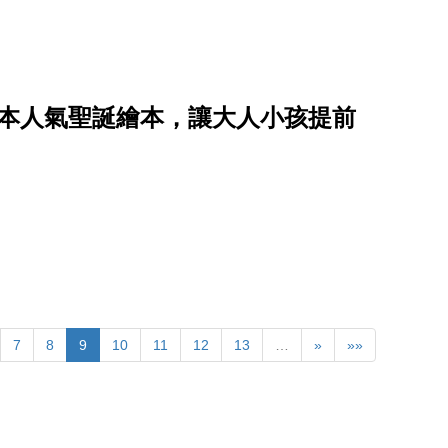
5 本人氣聖誕繪本，讓大人小孩提前
7
8
9
10
11
12
13
…
»
»»