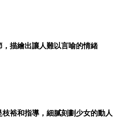
節，描繪出讓人難以言喻的情緒
！是枝裕和指導，細膩刻劃少女的動人