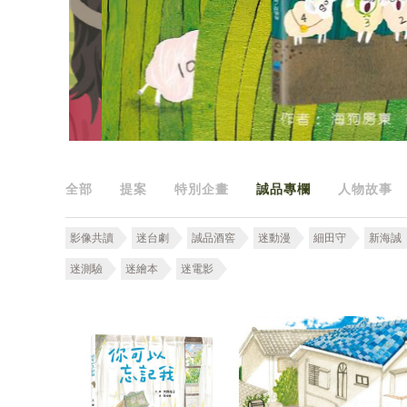
全部
提案
特別企畫
誠品專欄
人物故事
影像共讀
迷台劇
誠品酒窖
迷動漫
細田守
新海誠
迷測驗
迷繪本
迷電影