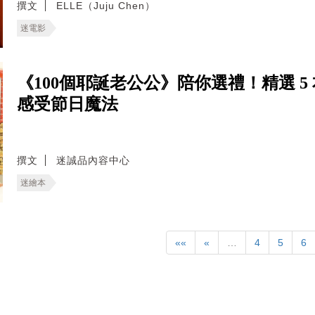
撰文
ELLE（Juju Chen）
迷電影
《100個耶誕老公公》陪你選禮！精選 
感受節日魔法
撰文
迷誠品內容中心
迷繪本
««
«
…
4
5
6