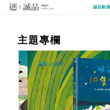
誠品動
主題專欄