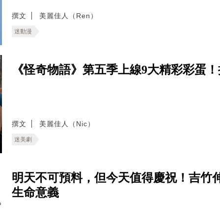
撰文
美麗佳人（Ren）
迷動漫
《怪奇物語》第五季上線9大精彩彩蛋
撰文
美麗佳人（Nic）
迷美劇
明天不可預料，但今天值得慶祝！吉竹
生命意義