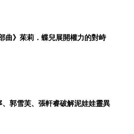
在三部曲》茱莉．蝶兒展開權力的對峙
祐寧、郭雪芙、張軒睿破解泥娃娃靈異