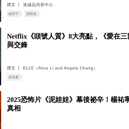
撰文
迷誠品內容中心
細田守
迷動漫
Netflix《頭號人質》8大亮點，《愛
與交鋒
撰文
ELLE（Alice Li and Angela Chang）
迷美劇
2025恐怖片《泥娃娃》幕後祕辛！楊
真相