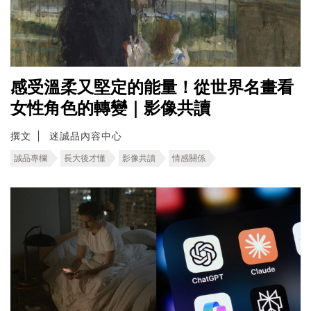
感受溫柔又堅定的能量！從世界名畫看
女性角色的轉變｜影像共讀
撰文
迷誠品內容中心
誠品專欄
長大後才懂
影像共讀
情感關係