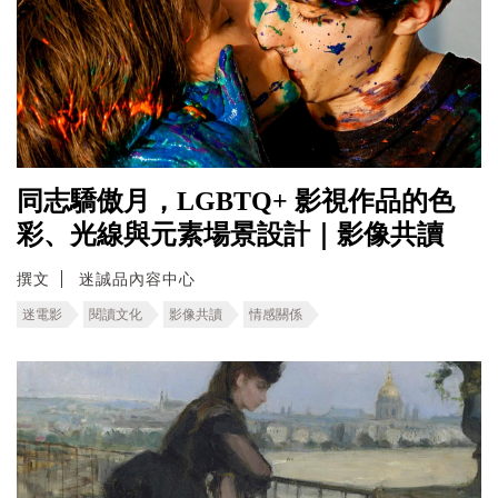
同志驕傲月，LGBTQ+ 影視作品的色
彩、光線與元素場景設計｜影像共讀
撰文
迷誠品內容中心
迷電影
閱讀文化
影像共讀
情感關係