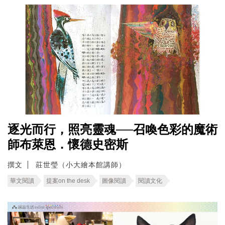
逐光而行，照亮靈魂──召喚色彩的魔術
師布萊恩．懷德史密斯
撰文
莊世瑩（小大繪本館講師）
華文閱讀
提案on the desk
圖像閱讀
閱讀文化