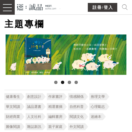
註冊/登入
主題專欄
健康養生
創意設計
作家書評
情感關係
推理文學
華文閱讀
誠品選書
精選書摘
自然科普
心理勵志
財經商業
人文社科
編輯書房
閱讀文化
迷繪本
圖像閱讀
雜誌新訊
親子家庭
外文閱讀