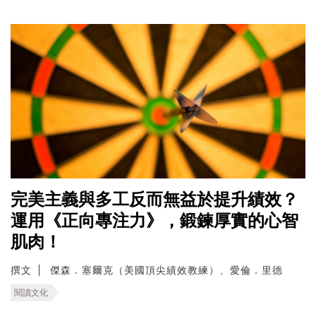
完美主義與多工反而無益於提升績效？
運用《正向專注力》，鍛鍊厚實的心智
肌肉！
撰文
傑森．塞爾克（美國頂尖績效教練）、愛倫．里德
閱讀文化