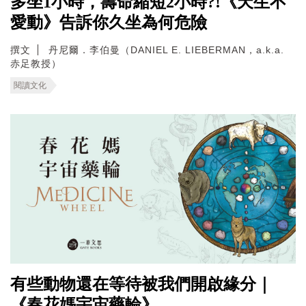
多坐1小時，壽命縮短2小時?!《天生不
愛動》告訴你久坐為何危險
撰文
丹尼爾．李伯曼（DANIEL E. LIEBERMAN，a.k.a.
赤足教授）
閱讀文化
有些動物還在等待被我們開啟緣分｜
《春花媽宇宙藥輪》