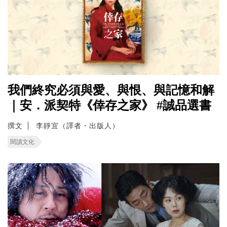
我們終究必須與愛、與恨、與記憶和解
｜安．派契特《倖存之家》 #誠品選書
撰文
李靜宜（譯者・出版人）
閱讀文化