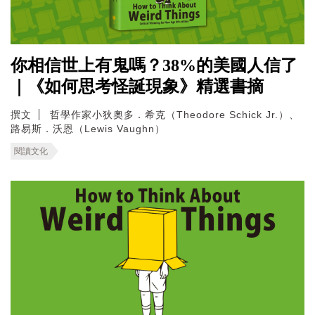
你相信世上有鬼嗎？38%的美國人信了
｜《如何思考怪誕現象》精選書摘
撰文
哲學作家小狄奧多．希克（Theodore Schick Jr.）、
路易斯．沃恩（Lewis Vaughn）
閱讀文化