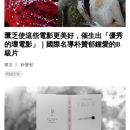
匱乏使這些電影更美好，催生出「優秀
的壞電影」｜國際名導朴贊郁鍾愛的B
級片
撰文
朴贊郁
閱讀文化