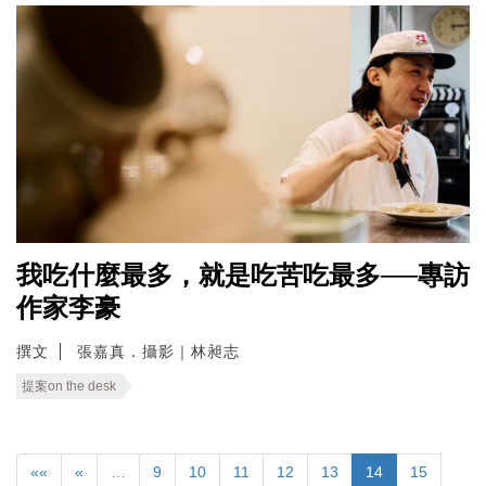
我吃什麼最多，就是吃苦吃最多──專訪
作家李豪
撰文
張嘉真．攝影｜林昶志
提案on the desk
««
«
…
9
10
11
12
13
14
15