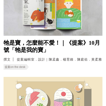
牠是寶，怎麼能不愛！｜《提案》10月
號「牠是我的寶」
撰文
提案編輯室．設計｜陳孟鑫．楊育維．陳庭佑．黃柔雅
提案on the desk