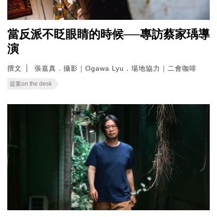
當反派不眨眼睛的時候──專訪蔡家瑀導
演
撰文
張嘉真．攝影｜Ogawa Lyu．場地協力｜二會咖啡
提案on the desk