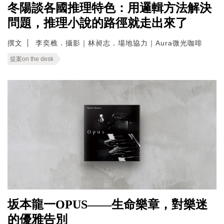
冬陽談各國推理特色：用邏輯方法解決
問題，推理小說的路徑就走出來了
撰文
李奕樵．攝影｜林昶志．場地協力｜Aura微光咖啡
提案on the desk
坂本龍一OPUS——生命樂章，對樂迷
的優雅告別