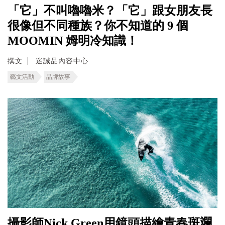
「它」不叫嚕嚕米？「它」跟女朋友長
很像但不同種族？你不知道的 9 個
MOOMIN 姆明冷知識！
撰文
迷誠品內容中心
藝文活動
品牌故事
攝影師Nick Green用鏡頭描繪青春斑斕