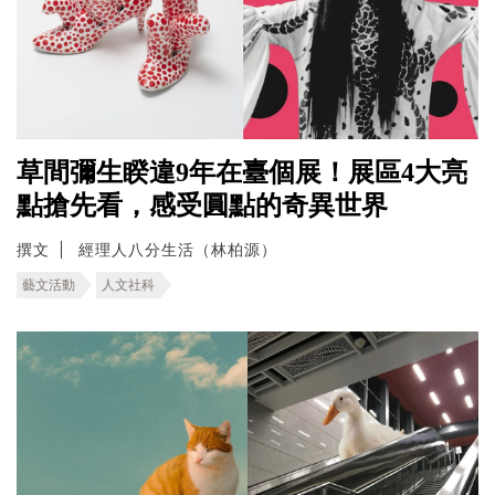
草間彌生睽違9年在臺個展！展區4大亮
點搶先看，感受圓點的奇異世界
撰文
經理人八分生活（林柏源）
藝文活動
人文社科