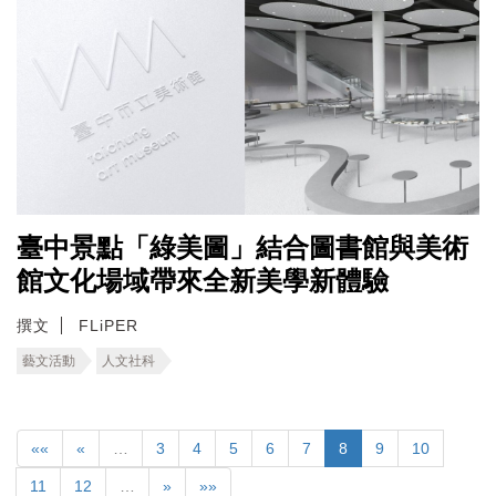
臺中景點「綠美圖」結合圖書館與美術
館文化場域帶來全新美學新體驗
撰文
FLiPER
藝文活動
人文社科
««
«
…
3
4
5
6
7
8
9
10
11
12
…
»
»»