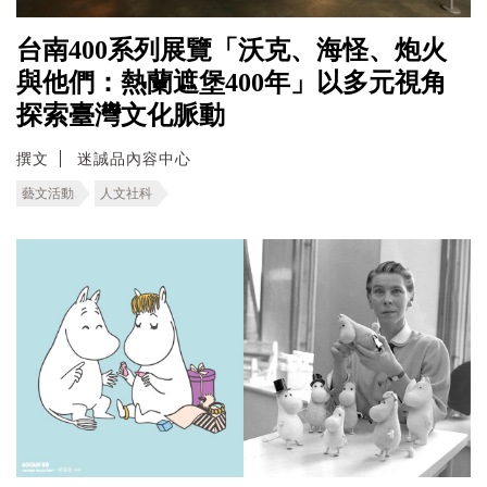
台南400系列展覽「沃克、海怪、炮火
與他們：熱蘭遮堡400年」以多元視角
探索臺灣文化脈動
撰文
迷誠品內容中心
藝文活動
人文社科