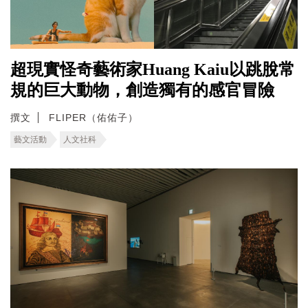
超現實怪奇藝術家Huang Kaiu以跳脫常
規的巨大動物，創造獨有的感官冒險
撰文
FLIPER（佑佑子）
藝文活動
人文社科