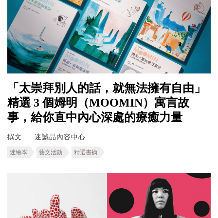
「太崇拜別人的話，就無法擁有自由」
精選 3 個姆明（MOOMIN）寓言故
事，給你直中內心深處的療癒力量
撰文
迷誠品內容中心
迷繪本
藝文活動
精選書摘