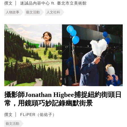
撰文
迷誠品內容中心 ft. 臺北市立美術館
人物故事
藝文活動
人文社科
攝影師Jonathan Higbee捕捉紐約街頭日
常，用鏡頭巧妙記錄幽默街景
撰文
FLiPER（佑佑子）
藝文活動