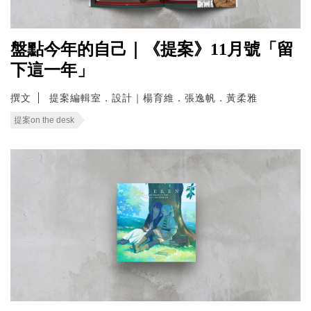
盤點今年的自己｜《提案》11月號「留
下這一年」
撰文
提案編輯室．設計｜楊育維．張逸帆．黃柔雅
提案on the desk