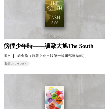
徬徨少年時——讀歐大旭The South
撰文
胡金倫（時報文化出版第一編輯部總編輯）
提案on the desk