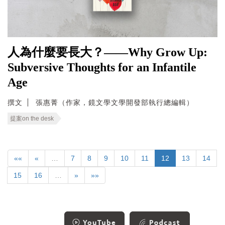
人為什麼要長大？——Why Grow Up:
Subversive Thoughts for an Infantile
Age
撰文
張惠菁（作家，鏡文學文學開發部執行總編輯）
提案on the desk
««
«
…
7
8
9
10
11
12
13
14
15
16
…
»
»»