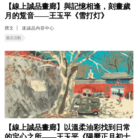
【線上誠品畫廊】與記憶相逢，刻畫歲
月的踅音——王玉平《雪打灯》
撰文
迷誠品內容中心
藝文活動
【線上誠品畫廊】以溫柔油彩找到日常
的定心之所——王玉平《陽曆正月初十