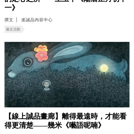
一》
撰文
迷誠品內容中心
藝文活動
【線上誠品畫廊】離得最遠時，才能看
得更清楚——幾米《囈語呢喃》