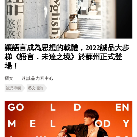
讓語言成為思想的載體，2022誠品大步
梯《語言．未達之境》於蘇州正式登
場！
撰文
迷誠品內容中心
誠品專欄
藝文活動