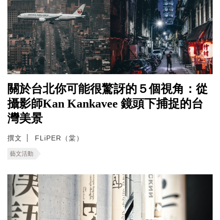
關於台北你可能很驚訝的５個視角：從
攝影師Kan Kankavee 鏡頭下捕捉的台
灣美景
撰文
FLiPER（棠）
藝文活動