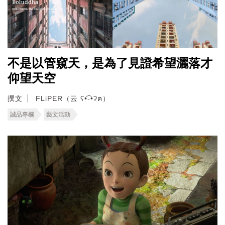
不是以管窺天，是為了見證希望灑落才
仰望天空
撰文
FLiPER（云 ʕ•͡-•ʔฅ）
誠品專欄
藝文活動