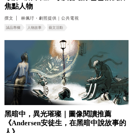
焦點人物
撰文
林佩玗・劇照提供｜公共電視
誠品專欄
人物故事
藝文活動
黑暗中，異光璀璨｜圖像閱讀推薦
《Andersen安徒生，在黑暗中說故事的
人》