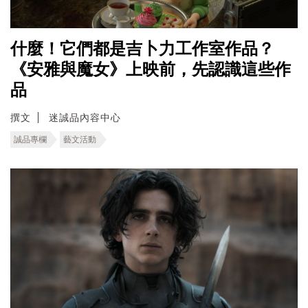
什麼！它們都是吉卜力工作室作品？
《安雅與魔女》上映前，先認識這些作
品
撰文
迷誠品內容中心
誠品專欄
藝文活動