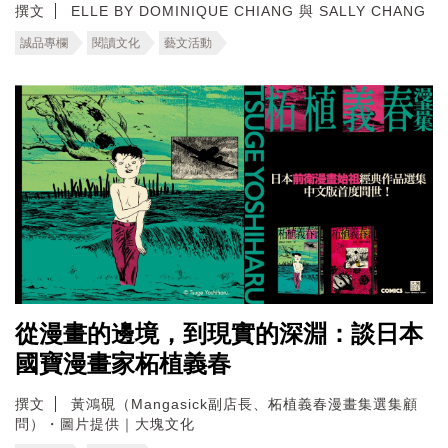
撰文
ELLE BY DOMINIQUE CHIANG 與 SALLY CHANG
誠品專欄
閱讀文化
藝文活動
從漫畫的邊境，到現實的深淵：談日本
國寶漫畫家柘植義春
撰文
黃鴻硯（Mangasick副店長、柘植義春漫畫集選集顧
問）・圖片提供｜大塊文化