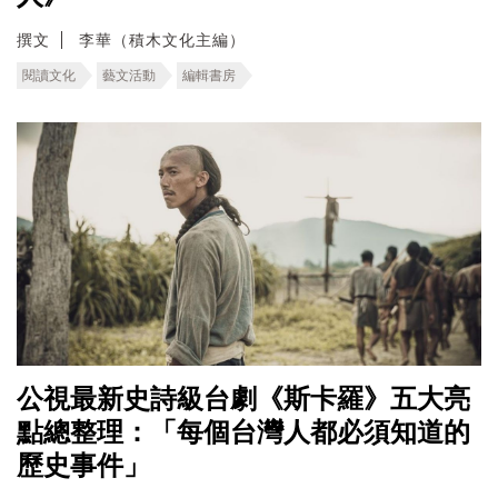
撰文
李華（積木文化主編）
閱讀文化
藝文活動
編輯書房
公視最新史詩級台劇《斯卡羅》五大亮
點總整理：「每個台灣人都必須知道的
歷史事件」