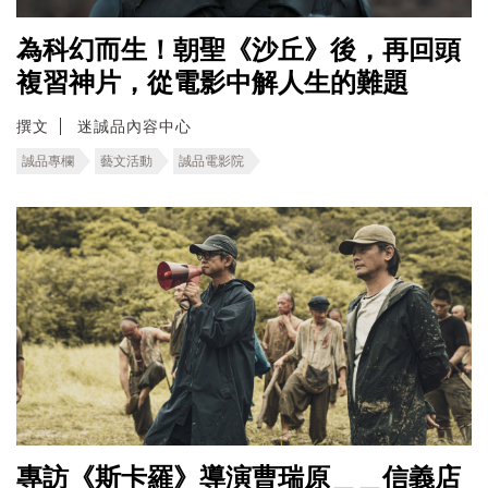
為科幻而生！朝聖《沙丘》後，再回頭
複習神片，從電影中解人生的難題
撰文
迷誠品內容中心
誠品專欄
藝文活動
誠品電影院
專訪《斯卡羅》導演曹瑞原＿＿信義店