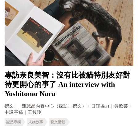
專訪奈良美智：沒有比被貓特別友好對
待更開心的事了 An interview with
Yoshitomo Nara
撰文
迷誠品內容中心（採訪、撰文）・日譯協力｜吳欣芸・
中譯審稿｜王筱玲
誠品專欄
人物故事
藝文活動