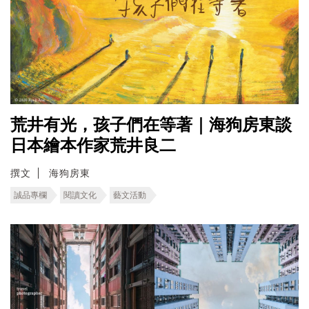
荒井有光，孩子們在等著｜海狗房東談
日本繪本作家荒井良二
撰文
海狗房東
誠品專欄
閱讀文化
藝文活動