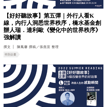
【好好聽故事】第五彈｜外行人看K
線，內行人洞悉世界秩序，橋水基金創
辦人瑞．達利歐《變化中的世界秩序》
強解讀
撰文
陳鳳馨 撰稿／張燕宜 整理
特別企畫