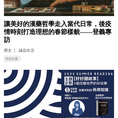
讓美好的漢藥哲學走入當代日常，後疫
情時刻打造理想的春節樣貌——登義專
訪
撰文
誠品生活
特別企畫