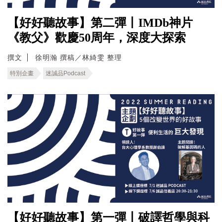
【好好聽故事】第二彈丨IMDb神片
《教父》歡慶50周年，深度大探索
撰文
徐明瀚 撰稿／林綺雯 整理
特別企畫
迷誠品Podcast
【好好聽故事】第一彈丨破譯哲學與科