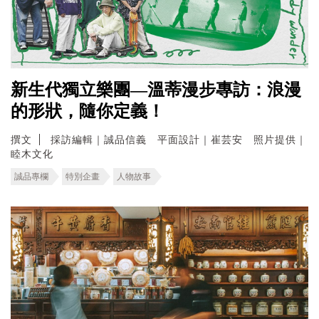
新生代獨立樂團—溫蒂漫步專訪：浪漫
的形狀，隨你定義！
撰文
採訪編輯｜誠品信義 平面設計｜崔芸安 照片提供｜
睦木文化
誠品專欄
特別企畫
人物故事