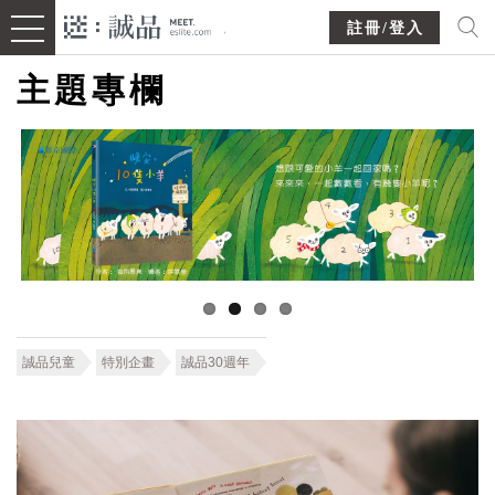
註冊/登入
主題專欄
誠品兒童
特別企畫
誠品30週年