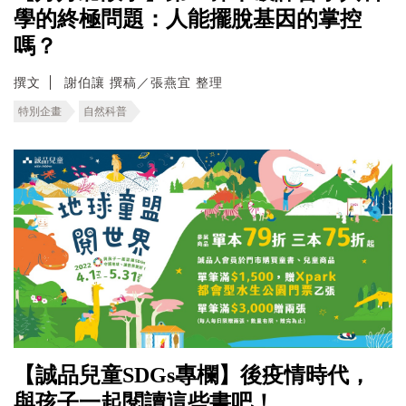
學的終極問題：人能擺脫基因的掌控
嗎？
撰文
謝伯讓 撰稿／張燕宜 整理
特別企畫
自然科普
【誠品兒童SDGs專欄】後疫情時代，
與孩子一起閱讀這些書吧！