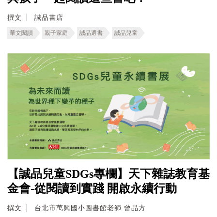
撰文
誠品書店
華文閱讀
親子家庭
誠品選書
誠品兒童
【誠品兒童SDGs專欄】天下雜誌教育基
金會-從閱讀到實踐 開啟永續行動
撰文
台北市萬興國小圖書館老師 曾品方