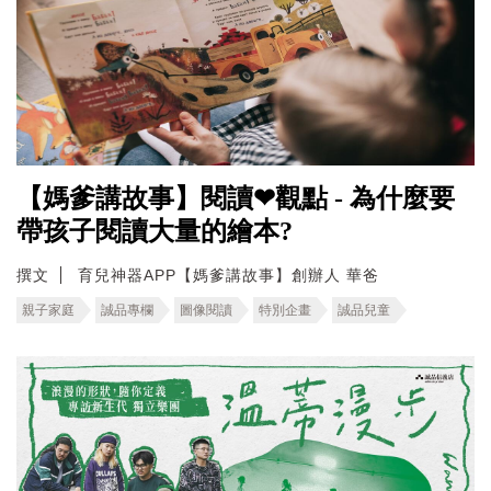
【媽爹講故事】閱讀❤觀點 - 為什麼要
帶孩子閱讀大量的繪本?
撰文
育兒神器APP【媽爹講故事】創辦人 華爸
親子家庭
誠品專欄
圖像閱讀
特別企畫
誠品兒童