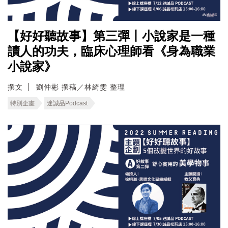
【好好聽故事】第三彈丨小說家是一種
讀人的功夫，臨床心理師看《身為職業
小說家》
撰文
劉仲彬 撰稿／林綺雯 整理
特別企畫
迷誠品Podcast