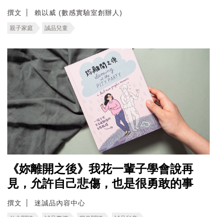
撰文
賴以威 (數感實驗室創辦人)
親子家庭
誠品兒童
《妳離開之後》我花一輩子學會說再
見，允許自己悲傷，也是很勇敢的事
撰文
迷誠品內容中心