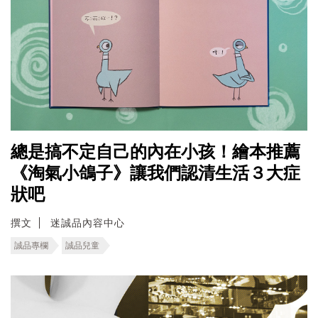
總是搞不定自己的內在小孩！繪本推薦
《淘氣小鴿子》讓我們認清生活３大症
狀吧
撰文
迷誠品內容中心
誠品專欄
誠品兒童