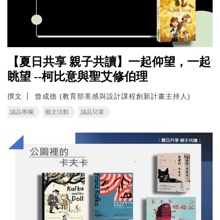
【夏日共享 親子共讀】一起仰望，一起
眺望 --柯比意與聖艾修伯理
撰文
曾成德 (教育部美感與設計課程創新計畫主持人)
誠品專欄
藝文活動
誠品兒童