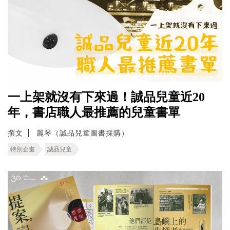
一上架就沒有下來過！誠品兒童近20
年，書店職人最推薦的兒童書單
撰文
麗琴（誠品兒童圖書採購）
特別企畫
誠品兒童