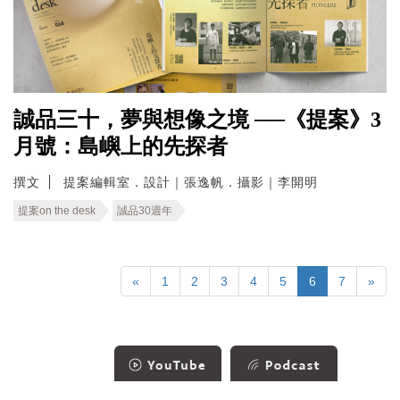
誠品三十，夢與想像之境 ──《提案》3
月號：島嶼上的先探者
撰文
提案編輯室．設計｜張逸帆．攝影｜李開明
提案on the desk
誠品30週年
«
1
2
3
4
5
6
7
»