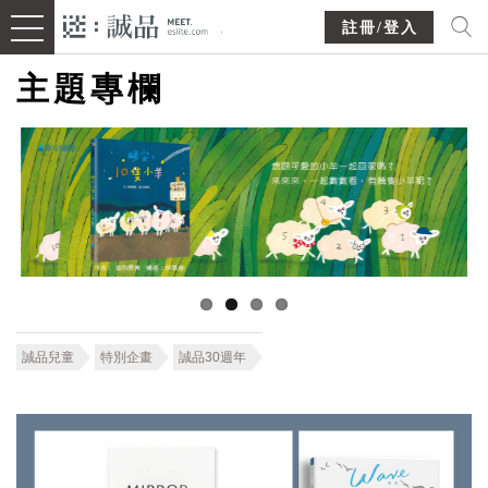
註冊/登入
主題專欄
誠品兒童
特別企畫
誠品30週年