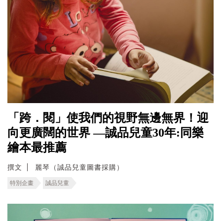
「跨．閱」使我們的視野無邊無界！迎
向更廣闊的世界 —誠品兒童30年:同樂
繪本最推薦
撰文
麗琴（誠品兒童圖書採購）
特別企畫
誠品兒童