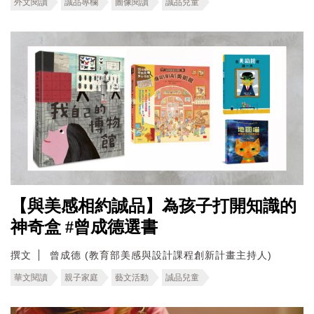
外文閱讀
誠品專欄
圖像閱讀
誠品兒童
【與美感相約誠品】為孩子打開知識的
神奇盒 #曾成德選書
撰文
曾成德 (教育部美感與設計課程創新計畫主持人)
華文閱讀
親子家庭
藝文活動
誠品兒童