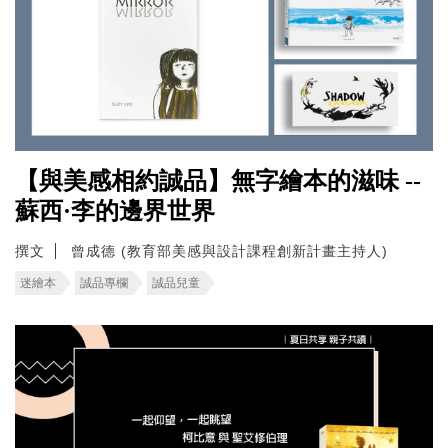
【與美感相約誠品】無字繪本的滋味 --
蘇西·李的邊界世界
撰文
曾成德 (教育部美感與設計課程創新計畫主持人)
迷繪本
誠品專欄
誠品兒童