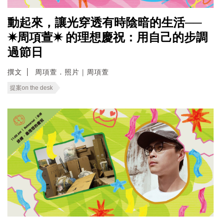
動起來，讓光穿透有時陰暗的生活──
✷周項萱✷ 的理想慶祝：用自己的步調
過節日
撰文
周項萱．照片｜周項萱
提案on the desk