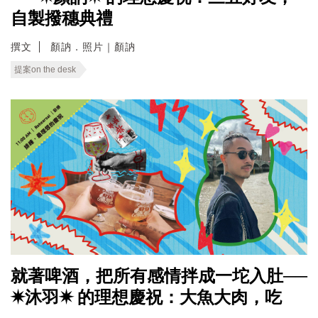
自製撥穗典禮
撰文
顏訥．照片｜顏訥
提案on the desk
就著啤酒，把所有感情拌成一坨入肚──
✷沐羽✷ 的理想慶祝：大魚大肉，吃