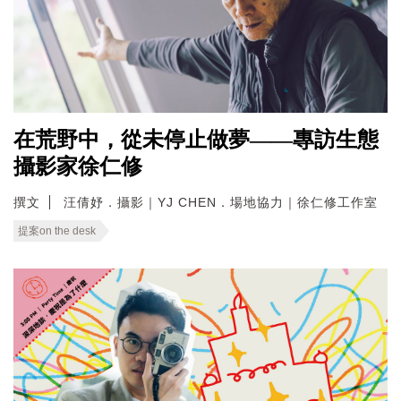
在荒野中，從未停止做夢——專訪生態
攝影家徐仁修
撰文
汪倩妤．攝影｜YJ CHEN．場地協力｜徐仁修工作室
提案on the desk