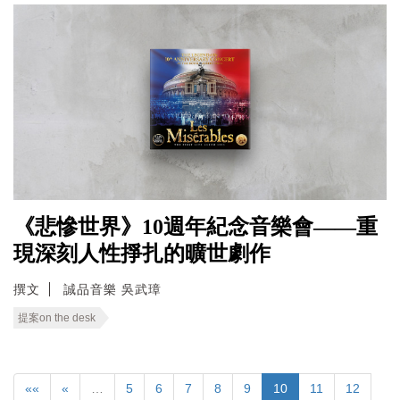
《悲慘世界》10週年紀念音樂會——重
現深刻人性掙扎的曠世劇作
撰文
誠品音樂 吳武璋
提案on the desk
««
«
…
5
6
7
8
9
10
11
12