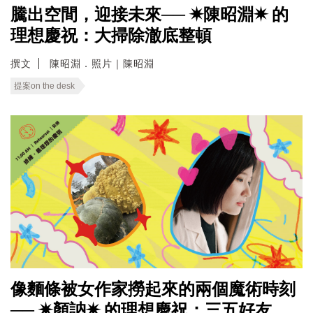
騰出空間，迎接未來── ✷陳昭淵✷ 的
理想慶祝：大掃除澈底整頓
撰文
陳昭淵．照片｜陳昭淵
提案on the desk
像麵條被女作家撈起來的兩個魔術時刻
── ✷顏訥✷ 的理想慶祝：三五好友，