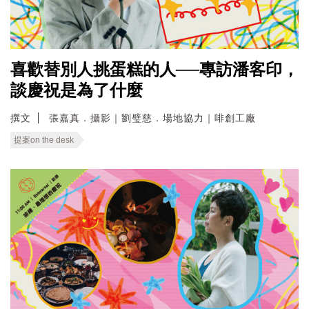
喜歡替別人挑蛋糕的人──專訪潘客印，
談慶祝是為了什麼
撰文
張嘉真．攝影｜劉璧慈．場地協力｜啡創工廠
提案on the desk