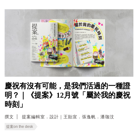
慶祝有沒有可能，是我們活過的一種證
明？｜《提案》12月號「屬於我的慶祝
時刻」
撰文
提案編輯室．設計｜王貽宣．張逸帆．潘珈汶
提案on the desk