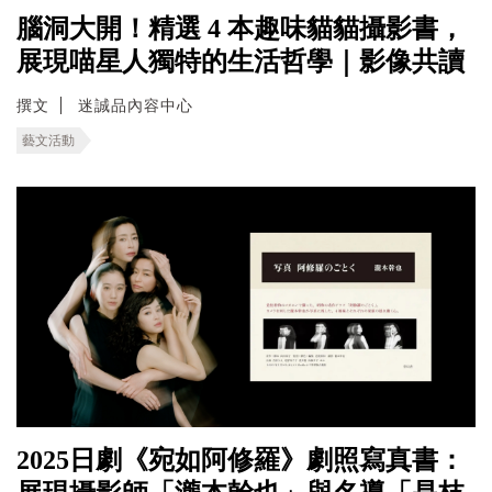
腦洞大開！精選 4 本趣味貓貓攝影書，
展現喵星人獨特的生活哲學｜影像共讀
撰文
迷誠品內容中心
藝文活動
2025日劇《宛如阿修羅》劇照寫真書：