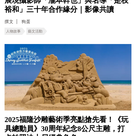
展現攝影師「瀧本幹也」與名導「是枝
裕和」三十年合作緣分｜影像共讀
撰文
狗蛋
人物故事
藝文活動
2025福隆沙雕藝術季亮點搶先看！《玩
具總動員》30周年紀念8公尺主雕，打