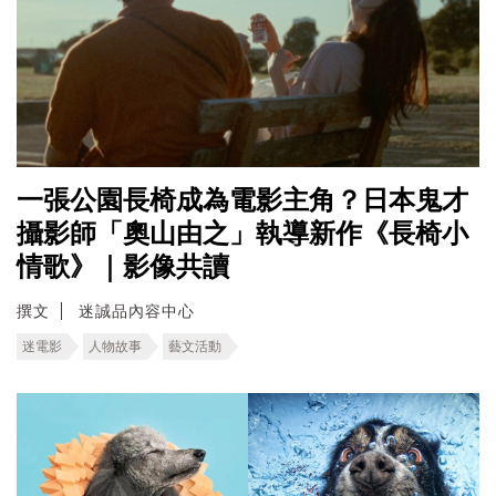
一張公園長椅成為電影主角？日本鬼才
攝影師「奧山由之」執導新作《長椅小
情歌》｜影像共讀
撰文
迷誠品內容中心
迷電影
人物故事
藝文活動