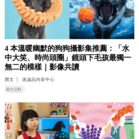
4 本溫暖幽默的狗狗攝影集推薦：「水
中大笑、時尚頭圈」鏡頭下毛孩最獨一
無二的模樣｜影像共讀
撰文
迷誠品內容中心
藝文活動