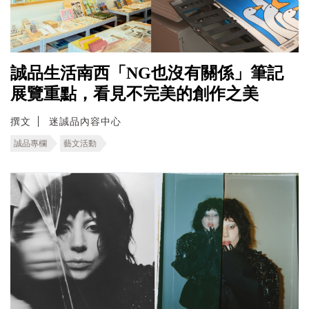
誠品生活南西「NG也沒有關係」筆記
展覽重點，看見不完美的創作之美
撰文
迷誠品內容中心
誠品專欄
藝文活動