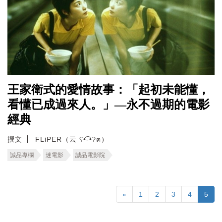
王家衛式的愛情故事：「起初未能懂，
看懂已成過來人。」—永不過期的電影
經典
撰文
FLiPER（云 ʕ•͡-•ʔฅ）
誠品專欄
迷電影
誠品電影院
«
1
2
3
4
5