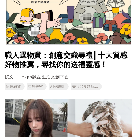
職人選物賞：創意交織尋禮║十大質感
好物推薦，尋找你的送禮靈感！
撰文
expo誠品生活文創平台
家居雜貨
香氛美容
創意設計
美妝保養類商品